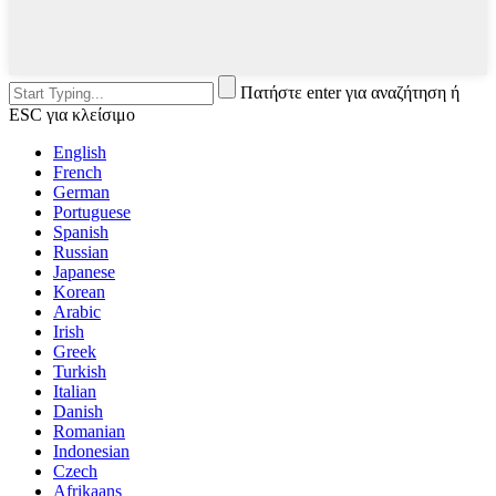
Πατήστε enter για αναζήτηση ή
ESC για κλείσιμο
English
French
German
Portuguese
Spanish
Russian
Japanese
Korean
Arabic
Irish
Greek
Turkish
Italian
Danish
Romanian
Indonesian
Czech
Afrikaans