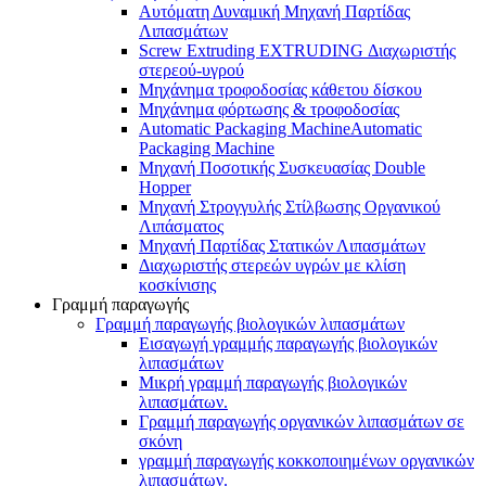
Αυτόματη Δυναμική Μηχανή Παρτίδας
Λιπασμάτων
Screw Extruding EXTRUDING Διαχωριστής
στερεού-υγρού
Μηχάνημα τροφοδοσίας κάθετου δίσκου
Μηχάνημα φόρτωσης & τροφοδοσίας
Automatic Packaging MachineAutomatic
Packaging Machine
Μηχανή Ποσοτικής Συσκευασίας Double
Hopper
Μηχανή Στρογγυλής Στίλβωσης Οργανικού
Λιπάσματος
Μηχανή Παρτίδας Στατικών Λιπασμάτων
Διαχωριστής στερεών υγρών με κλίση
κοσκίνισης
Γραμμή παραγωγής
Γραμμή παραγωγής βιολογικών λιπασμάτων
Εισαγωγή γραμμής παραγωγής βιολογικών
λιπασμάτων
Μικρή γραμμή παραγωγής βιολογικών
λιπασμάτων.
Γραμμή παραγωγής οργανικών λιπασμάτων σε
σκόνη
γραμμή παραγωγής κοκκοποιημένων οργανικών
λιπασμάτων.