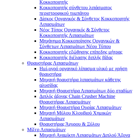
Κοκκοποιητής
Κοκκοποιητής σύνθετου λιπάσματος
περιστροφικού τυμπάνου
Δίσκος Οργανικός & Σύνθετος Κοκκοποιητής
Λιπασμάτων
Νέος Τύπος Οργανικός & Σύνθετος
Κοκκοποιητής Λιπασμάτων
Μηχάνημα Κοκκοποίησης Οργανικών &
Σύνθετων Λιπασμάτων Νέου Τύπου
Κοκκοποιητής εξώθησης επίπεδης μήτρας
Κοκκοποιητής διέλασης διπλής βίδας
Θραυστήρας Λιπασμάτων
Ημί-υγρό οργανικό λίπασμα υλικό με χρήση
θραυστήρα
Μηχανή θραυστήρα λιπασμάτων κάθετης
αλυσίδας
Μηχανή Θραυστήρα Λιπασμάτων δύο σταδίων
Διπλός άξονας Chain Crusher Machine
Θραυστήρας Λιπασμάτων
Μηχανή Θραυστήρα Ουρίας Λιπασμάτων
Μηχανή Μύλου Κλουβιού Χημικών
Λιπασμάτων
Θραυστήρας Άχυρου & Ξύλου
Μίξερ Λιπασμάτων
Μηχανή Αναμίκτη Λιπασμάτων Διπλού Άξονα