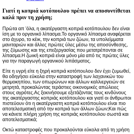
Γιατί η κοπριά κοτόπουλου πρέπει να αποσυντίθεται
καλά πριν τη χρήση;
Πρώτα απ 'όλα, η ακατέργαστη κοπριά κοτόπουλου δεν είναι
ίση με το οργανικό λίπασμα.Το οργανικό λίπασμα αναφέρεται
στο άχυρο, το κέικ, την κοπριά των ζώων, τα υπολείμματα
μανιταριών και άλλες πρώτες ύλες μέσω της αποσύνθεσης,
της ζύμωσης και της επεξεργασίας που μετατρέπονται σε
λίπασμα.Η ζωική κοπριά είναι μόνο μία από τις πρώτες ύλες
για την παραγωγή οργανικού λιπάσματος.
Είτε η υγρή είτε η ξηρή κοπριά κοτόπουλου δεν έχει ζυμωθεί,
θα οδηγήσει εύκολα στην καταστροφή των λαχανικών του
θερμοκηπίου, των οπωρώνων και άλλων καλλιεργειών σε
μετρητά, προκαλώντας τεράστιες οικονομικές απώλειες
στους αγρότες.Ας ξεκινήσουμε εξετάζοντας τους κινδύνους
της ακατέργαστης κοπριάς κοτόπουλου και γιατί οι άνθρωποι
πιστεύουν ότι η ακατέργαστη κοπριά κοτόπουλου είναι πιο
αποτελεσματική από την κοπριά των άλλων ζώων;Και πώς
να κάνετε πλήρη χρήση της κοπριάς κοτόπουλου σωστά και
αποτελεσματικά;
Οκτώ καταστροφές που προκαλούνται εύκολα από τη χρήση