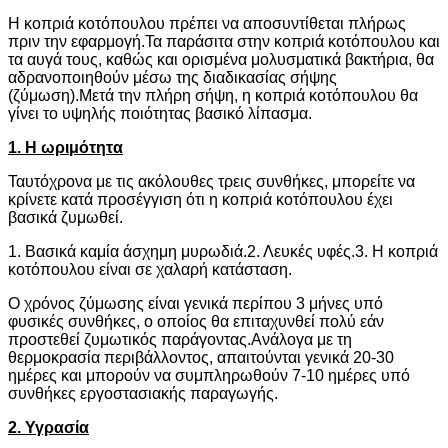
Η κοπριά κοτόπουλου πρέπει να αποσυντίθεται πλήρως
πριν την εφαρμογή.Τα παράσιτα στην κοπριά κοτόπουλου και
τα αυγά τους, καθώς και ορισμένα μολυσματικά βακτήρια, θα
αδρανοποιηθούν μέσω της διαδικασίας σήψης
(ζύμωση).Μετά την πλήρη σήψη, η κοπριά κοτόπουλου θα
γίνει το υψηλής ποιότητας βασικό λίπασμα.
1. Η ωριμότητα
Ταυτόχρονα με τις ακόλουθες τρεις συνθήκες, μπορείτε να
κρίνετε κατά προσέγγιση ότι η κοπριά κοτόπουλου έχει
βασικά ζυμωθεί.
1. Βασικά καμία άσχημη μυρωδιά.2. Λευκές υφές.3. Η κοπριά
κοτόπουλου είναι σε χαλαρή κατάσταση.
Ο χρόνος ζύμωσης είναι γενικά περίπου 3 μήνες υπό
φυσικές συνθήκες, ο οποίος θα επιταχυνθεί πολύ εάν
προστεθεί ζυμωτικός παράγοντας.Ανάλογα με τη
θερμοκρασία περιβάλλοντος, απαιτούνται γενικά 20-30
ημέρες και μπορούν να συμπληρωθούν 7-10 ημέρες υπό
συνθήκες εργοστασιακής παραγωγής.
2. Υγρασία