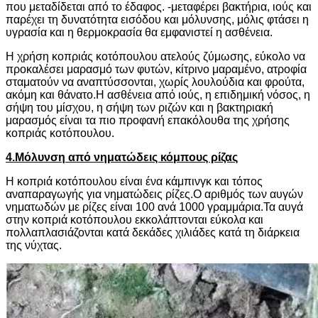
που μεταδίδεται από το έδαφος. -μεταφέρει βακτήρια, ιούς και
παρέχει τη δυνατότητα εισόδου και μόλυνσης, μόλις φτάσει η
υγρασία και η θερμοκρασία θα εμφανιστεί η ασθένεια.
Η χρήση κοπριάς κοτόπουλου ατελούς ζύμωσης, εύκολο να
προκαλέσει μαρασμό των φυτών, κίτρινο μαραμένο, ατροφία
σταματούν να αναπτύσσονται, χωρίς λουλούδια και φρούτα,
ακόμη και θάνατο.Η ασθένεια από ιούς, η επιδημική νόσος, η
σήψη του μίσχου, η σήψη των ριζών και η βακτηριακή
μαρασμός είναι τα πιο προφανή επακόλουθα της χρήσης
κοπριάς κοτόπουλου.
4.Μόλυνση από νηματώδεις κόμπους ρίζας
Η κοπριά κοτόπουλου είναι ένα κάμπινγκ και τόπος
αναπαραγωγής για νηματώδεις ρίζες.Ο αριθμός των αυγών
νηματωδών με ρίζες είναι 100 ανά 1000 γραμμάρια.Τα αυγά
στην κοπριά κοτόπουλου εκκολάπτονται εύκολα και
πολλαπλασιάζονται κατά δεκάδες χιλιάδες κατά τη διάρκεια
της νύχτας.