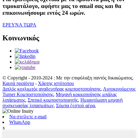
τιμοκατάλογο, αφήστε μας το email σας και θα
επικοινωνήσουμε εντός 24 ωρών.
ΕΡΕΥΝΑ ΤΩΡΑ
Κοινωνικός
© Copyright - 2010-2024 : Με την επιφύλαξη παντός δικαιώματος.
Καυτά προϊόντα
-
Χάρτης ιστότοπου
Διπλός κοχλιωτός αναδευτήρας κομποστοποίησης
,
Αυτοκινούμενος
Turner Κομποστοποίησης
,
Μηχανή κοκκοποίησης μπάλας
λιπάσματος
,
Σπιτικό κομποστοποιητής
,
Ημιαυτόματη μηχανή
συσκευασίας λιπασμάτων
,
Σόμπα ζεστού αέρα
,
Να στείλετε e-mail
WhatsApp
x