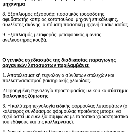
μηχάνημα
8. Εξοπλισμός αξεσουάρ: ποσοτικός τροφοδότης,
αφυδατωτής κοπριάς κοτόπουλου, μηχανή επικάλυψης,
συλλέκτης σκόνης, αυτόματη ποσοτική μηχανή συσκευασίας
9. Εξοπλισμός μεταφοράς: μεταφορικός ιμάντας,
ανελκυστήρας κουβά.
Ο γενικός σχεδιασμός της διαδικασίας παραγωγής
οργανικών λιπασμάτων περιλαμβάνει:
1. Αποτελεσματική τεχνολογία σύνθετων στελεχών και
πολλαπλασιασμού βακτηριακής χλωρίδας.
2.Προηγμένη τεχνολογία προετοιμασίας υλικού και
σύστημα
βιολογικής ζύμωσης
.
3. Η καλύτερη τεχνολογία ειδικής φόρμουλας λιπασμάτων (ο
καλύτερος συνδυασμός φόρμουλας προϊόντος μπορεί να
σχεδιαστεί με ευελιξία σύμφωνα με τα τοπικά χαρακτηριστικά
του εδάφους και της καλλιέργειας).
4. Λογική τεχνολογία ελέγχου της δευτερογενούς ρύπανσης