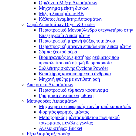
Οριζόντιο Μίξερ Λιπασμάτων
Μηχάνημα μείκτη δίσκων
Μίξερ λιπασμάτων BB
Κάθετος Αναμίκτης Λιπασμάτων
Σειρά Λιπασμάτων Dryer & Cooler
Περιστροφικό Μονοκύλινδρο στεγνωτήριο στην
Επεξεργασία Λιπασμάτων
Περιστροφική μηχανή ψύξης τυμπάνου
Περιστροφική μηχανή επικάλυψης λιπασμάτων
Σόμπα ζεστού αέρα
Βιομηχανικός ανεμιστήρας ρεύματος που
προκαλείται από υψηλή θερμοκρασία
Συλλέκτης σκόνης Cyclone Powder
Καυστήρας κονιοποιημένου άνθρακα
Μηχανή ψύξης με αντίθετη ροή
Διακριτικό Λιπασμάτων
Περιστροφικό τύμπανο κοσκίνισμα
Γραμμική δονούμενη οθόνη
Μεταφορέας Λιπασμάτων
Μηχάνημα μεταφορικής ταινίας από καουτσούκ
Φορητός φορητός ιμάντας
Μεταφορικός ιμάντας κάθετου πλευρικού
τοιχώματος μεγάλης γωνίας
Ανελκυστήρας Bucket
Εξοπλισμός αξεσουάρ