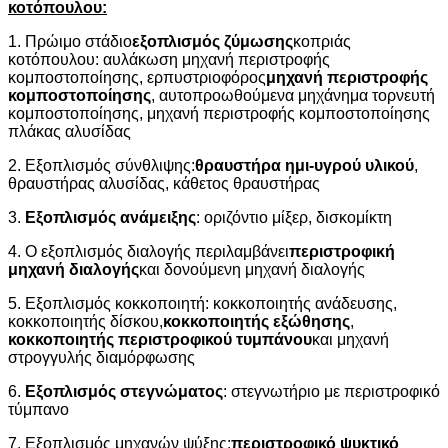
κοτόπουλου:
1. Πρώιμο στάδιο
εξοπλισμός ζύμωσης
κοπριάς
κοτόπουλου: αυλάκωση μηχανή περιστροφής
κομποστοποίησης, ερπυστριοφόρος
μηχανή περιστροφής
κομποστοποίησης
, αυτοπροωθούμενα μηχάνημα τορνευτή
κομποστοποίησης, μηχανή περιστροφής κομποστοποίησης
πλάκας αλυσίδας
2. Εξοπλισμός σύνθλιψης:
θραυστήρα ημι-υγρού υλικού
,
θραυστήρας αλυσίδας, κάθετος θραυστήρας
3.
Εξοπλισμός ανάμειξης
: οριζόντιο μίξερ, δισκομίκτη
4. Ο εξοπλισμός διαλογής περιλαμβάνει
περιστροφική
μηχανή διαλογής
και δονούμενη μηχανή διαλογής
5. Εξοπλισμός κοκκοποιητή: κοκκοποιητής ανάδευσης,
κοκκοποιητής δίσκου,
κοκκοποιητής εξώθησης
,
κοκκοποιητής περιστροφικού τυμπάνου
και μηχανή
στρογγυλής διαμόρφωσης
6.
Εξοπλισμός στεγνώματος
: στεγνωτήριο με περιστροφικό
τύμπανο
7. Εξοπλισμός μηχανών ψύξης:
περιστροφικό ψυκτικό