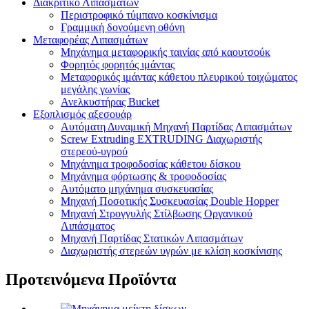
Διακριτικό Λιπασμάτων
Περιστροφικό τύμπανο κοσκίνισμα
Γραμμική δονούμενη οθόνη
Μεταφορέας Λιπασμάτων
Μηχάνημα μεταφορικής ταινίας από καουτσούκ
Φορητός φορητός ιμάντας
Μεταφορικός ιμάντας κάθετου πλευρικού τοιχώματος
μεγάλης γωνίας
Ανελκυστήρας Bucket
Εξοπλισμός αξεσουάρ
Αυτόματη Δυναμική Μηχανή Παρτίδας Λιπασμάτων
Screw Extruding EXTRUDING Διαχωριστής
στερεού-υγρού
Μηχάνημα τροφοδοσίας κάθετου δίσκου
Μηχάνημα φόρτωσης & τροφοδοσίας
Αυτόματο μηχάνημα συσκευασίας
Μηχανή Ποσοτικής Συσκευασίας Double Hopper
Μηχανή Στρογγυλής Στίλβωσης Οργανικού
Λιπάσματος
Μηχανή Παρτίδας Στατικών Λιπασμάτων
Διαχωριστής στερεών υγρών με κλίση κοσκίνισης
Προτεινόμενα Προϊόντα