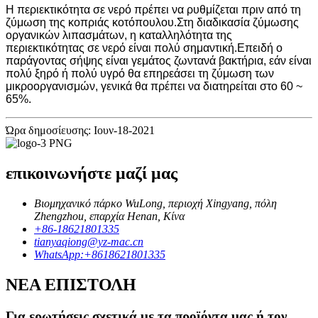
Η περιεκτικότητα σε νερό πρέπει να ρυθμίζεται πριν από τη
ζύμωση της κοπριάς κοτόπουλου.Στη διαδικασία ζύμωσης
οργανικών λιπασμάτων, η καταλληλότητα της
περιεκτικότητας σε νερό είναι πολύ σημαντική.Επειδή ο
παράγοντας σήψης είναι γεμάτος ζωντανά βακτήρια, εάν είναι
πολύ ξηρό ή πολύ υγρό θα επηρεάσει τη ζύμωση των
μικροοργανισμών, γενικά θα πρέπει να διατηρείται στο 60 ~
65%.
Ώρα δημοσίευσης: Ιουν-18-2021
επικοινωνήστε μαζί μας
Βιομηχανικό πάρκο WuLong, περιοχή Xingyang, πόλη
Zhengzhou, επαρχία Henan, Κίνα
+86-18621801335
tianyaqiong@yz-mac.cn
WhatsApp:+8618621801335
ΝΕΑ ΕΠΙΣΤΟΛΗ
Για ερωτήσεις σχετικά με τα προϊόντα μας ή τον