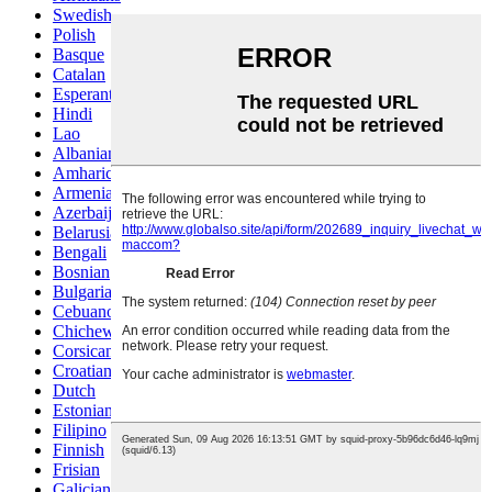
Swedish
Polish
Basque
Catalan
Esperanto
Hindi
Lao
Albanian
Amharic
Armenian
Azerbaijani
Belarusian
Bengali
Bosnian
Bulgarian
Cebuano
Chichewa
Corsican
Croatian
Dutch
Estonian
Filipino
Finnish
Frisian
Galician