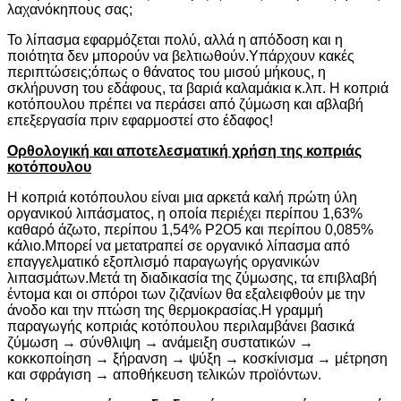
λαχανόκηπους σας;
Το λίπασμα εφαρμόζεται πολύ, αλλά η απόδοση και η
ποιότητα δεν μπορούν να βελτιωθούν.Υπάρχουν κακές
περιπτώσεις;όπως ο θάνατος του μισού μήκους, η
σκλήρυνση του εδάφους, τα βαριά καλαμάκια κ.λπ. Η κοπριά
κοτόπουλου πρέπει να περάσει από ζύμωση και αβλαβή
επεξεργασία πριν εφαρμοστεί στο έδαφος!
Ορθολογική και αποτελεσματική χρήση της κοπριάς
κοτόπουλου
Η κοπριά κοτόπουλου είναι μια αρκετά καλή πρώτη ύλη
οργανικού λιπάσματος, η οποία περιέχει περίπου 1,63%
καθαρό άζωτο, περίπου 1,54% P2O5 και περίπου 0,085%
κάλιο.Μπορεί να μετατραπεί σε οργανικό λίπασμα από
επαγγελματικό εξοπλισμό παραγωγής οργανικών
λιπασμάτων.Μετά τη διαδικασία της ζύμωσης, τα επιβλαβή
έντομα και οι σπόροι των ζιζανίων θα εξαλειφθούν με την
άνοδο και την πτώση της θερμοκρασίας.Η γραμμή
παραγωγής κοπριάς κοτόπουλου περιλαμβάνει βασικά
ζύμωση → σύνθλιψη → ανάμειξη συστατικών →
κοκκοποίηση → ξήρανση → ψύξη → κοσκίνισμα → μέτρηση
και σφράγιση → αποθήκευση τελικών προϊόντων.