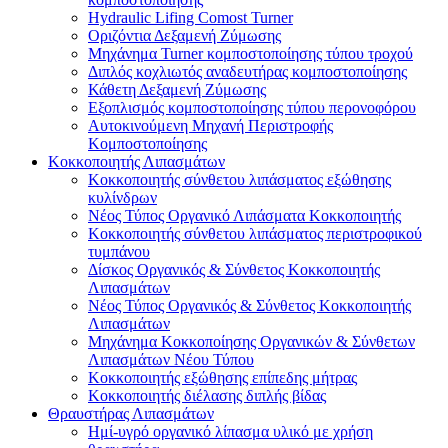
Hydraulic Lifing Comost Turner
Οριζόντια Δεξαμενή Ζύμωσης
Μηχάνημα Turner κομποστοποίησης τύπου τροχού
Διπλός κοχλιωτός αναδευτήρας κομποστοποίησης
Κάθετη Δεξαμενή Ζύμωσης
Εξοπλισμός κομποστοποίησης τύπου περονοφόρου
Αυτοκινούμενη Μηχανή Περιστροφής
Κομποστοποίησης
Κοκκοποιητής Λιπασμάτων
Κοκκοποιητής σύνθετου λιπάσματος εξώθησης
κυλίνδρων
Νέος Τύπος Οργανικό Λιπάσματα Κοκκοποιητής
Κοκκοποιητής σύνθετου λιπάσματος περιστροφικού
τυμπάνου
Δίσκος Οργανικός & Σύνθετος Κοκκοποιητής
Λιπασμάτων
Νέος Τύπος Οργανικός & Σύνθετος Κοκκοποιητής
Λιπασμάτων
Μηχάνημα Κοκκοποίησης Οργανικών & Σύνθετων
Λιπασμάτων Νέου Τύπου
Κοκκοποιητής εξώθησης επίπεδης μήτρας
Κοκκοποιητής διέλασης διπλής βίδας
Θραυστήρας Λιπασμάτων
Ημί-υγρό οργανικό λίπασμα υλικό με χρήση