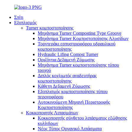
Σπίτι
Εξοπλισμός
Turner κομποστοποίησης
Μηχάνημα Turner Composting Type Groove
Μηχάνημα Turner Κομποστοποίησης Αλυσίδων
Τορντεράκι ερπυστριοφόρου υδραυλικού
κομποστοποίησης
Hydraulic Lifing Comost Turner
Οριζόντια Δεξαμενή Ζύμωσης
Μηχάνημα Turner κομποστοποίησης τύπου
τροχού
Διπλός κοχλιωτός αναδευτήρας
κομποστοποίησης
Κάθετη Δεξαμενή Ζύμωσης
Εξοπλισμός κομποστοποίησης τύπου
περονοφόρου
Αυτοκινούμενη Μηχανή Περιστροφής
Κομποστοποίησης
Κοκκοποιητής Λιπασμάτων
Κοκκοποιητής σύνθετου λιπάσματος εξώθησης
κυλίνδρων
Νέος Τύπος Οργανικό Λιπάσματα