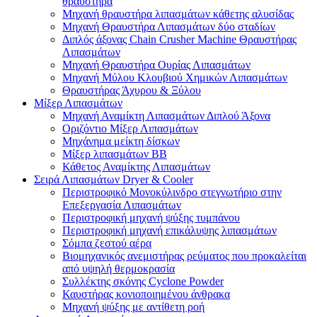
θραυστήρα
Μηχανή θραυστήρα λιπασμάτων κάθετης αλυσίδας
Μηχανή Θραυστήρα Λιπασμάτων δύο σταδίων
Διπλός άξονας Chain Crusher Machine Θραυστήρας
Λιπασμάτων
Μηχανή Θραυστήρα Ουρίας Λιπασμάτων
Μηχανή Μύλου Κλουβιού Χημικών Λιπασμάτων
Θραυστήρας Άχυρου & Ξύλου
Μίξερ Λιπασμάτων
Μηχανή Αναμίκτη Λιπασμάτων Διπλού Άξονα
Οριζόντιο Μίξερ Λιπασμάτων
Μηχάνημα μείκτη δίσκων
Μίξερ λιπασμάτων BB
Κάθετος Αναμίκτης Λιπασμάτων
Σειρά Λιπασμάτων Dryer & Cooler
Περιστροφικό Μονοκύλινδρο στεγνωτήριο στην
Επεξεργασία Λιπασμάτων
Περιστροφική μηχανή ψύξης τυμπάνου
Περιστροφική μηχανή επικάλυψης λιπασμάτων
Σόμπα ζεστού αέρα
Βιομηχανικός ανεμιστήρας ρεύματος που προκαλείται
από υψηλή θερμοκρασία
Συλλέκτης σκόνης Cyclone Powder
Καυστήρας κονιοποιημένου άνθρακα
Μηχανή ψύξης με αντίθετη ροή