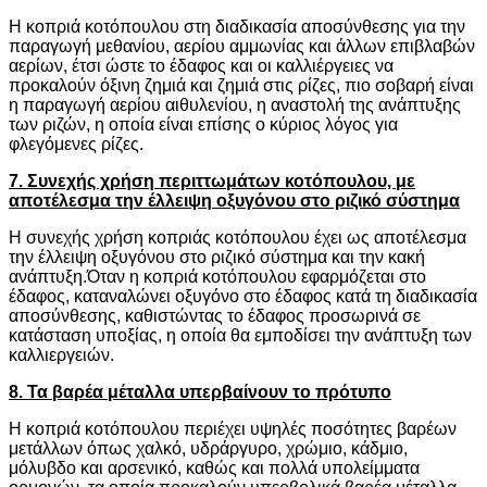
Η κοπριά κοτόπουλου στη διαδικασία αποσύνθεσης για την
παραγωγή μεθανίου, αερίου αμμωνίας και άλλων επιβλαβών
αερίων, έτσι ώστε το έδαφος και οι καλλιέργειες να
προκαλούν όξινη ζημιά και ζημιά στις ρίζες, πιο σοβαρή είναι
η παραγωγή αερίου αιθυλενίου, η αναστολή της ανάπτυξης
των ριζών, η οποία είναι επίσης ο κύριος λόγος για
φλεγόμενες ρίζες.
7. Συνεχής χρήση περιττωμάτων κοτόπουλου, με
αποτέλεσμα την έλλειψη οξυγόνου στο ριζικό σύστημα
Η συνεχής χρήση κοπριάς κοτόπουλου έχει ως αποτέλεσμα
την έλλειψη οξυγόνου στο ριζικό σύστημα και την κακή
ανάπτυξη.Όταν η κοπριά κοτόπουλου εφαρμόζεται στο
έδαφος, καταναλώνει οξυγόνο στο έδαφος κατά τη διαδικασία
αποσύνθεσης, καθιστώντας το έδαφος προσωρινά σε
κατάσταση υποξίας, η οποία θα εμποδίσει την ανάπτυξη των
καλλιεργειών.
8. Τα βαρέα μέταλλα υπερβαίνουν το πρότυπο
Η κοπριά κοτόπουλου περιέχει υψηλές ποσότητες βαρέων
μετάλλων όπως χαλκό, υδράργυρο, χρώμιο, κάδμιο,
μόλυβδο και αρσενικό, καθώς και πολλά υπολείμματα