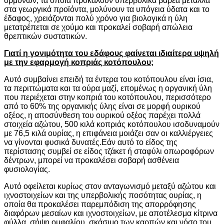
ορμονών, τα οποία προκαλούν υπερβολικά βαρέα μέταλλα
στα γεωργικά προϊόντα, μολύνουν τα υπόγεια ύδατα και το
έδαφος, χρειάζονται πολύ χρόνο για βιολογικά η ύλη
μετατρέπεται σε χούμο και προκαλεί σοβαρή απώλεια
θρεπτικών συστατικών.
Γιατί η γονιμότητα του εδάφους φαίνεται ιδιαίτερα υψηλή
με την εφαρμογή κοπριάς κοτόπουλου;
Αυτό συμβαίνει επειδή τα έντερα του κοτόπουλου είναι ίσια,
τα περιττώματα και τα ούρα μαζί, επομένως η οργανική ύλη
που περιέχεται στην κοπριά του κοτόπουλου, περισσότερο
από το 60% της οργανικής ύλης είναι σε μορφή ουρικού
οξέος, η αποσύνθεση του ουρικού οξέος παρέχει πολλά
στοιχεία αζώτου, 500 κιλά κοπριάς κοτόπουλου ισοδυναμούν
με 76,5 κιλά ουρίας, η επιφάνεια μοιάζει σαν οι καλλιέργειες
να γίνονται φυσικά δυνατές.Εάν αυτό το είδος της
περίστασης συμβεί σε είδος τζάκετ ή σταφύλι οπωροφόρων
δέντρων, μπορεί να προκαλέσει σοβαρή ασθένεια
φυσιολογίας.
Αυτό οφείλεται κυρίως στον ανταγωνισμό μεταξύ αζώτου και
ιχνοστοιχείων και της υπερβολικής ποσότητας ουρίας, η
οποία θα προκαλέσει παρεμπόδιση της απορρόφησης
διαφόρων μεσαίων και ιχνοστοιχείων, με αποτέλεσμα κίτρινα
φύλλα, σήψη ομφαλίου, σκάσιμο των καρπών και νόσο του