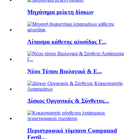
Μηχάνημα μείκτη δίσκων
Λίπασμα κάθετης αλυσίδας Γ...
Νέου Τύπου Βιολογικό & Ε...
Δίσκος Οργανικός & Σύνθετος...
Περιστροφικό τύμπανο Compound
Fertil...