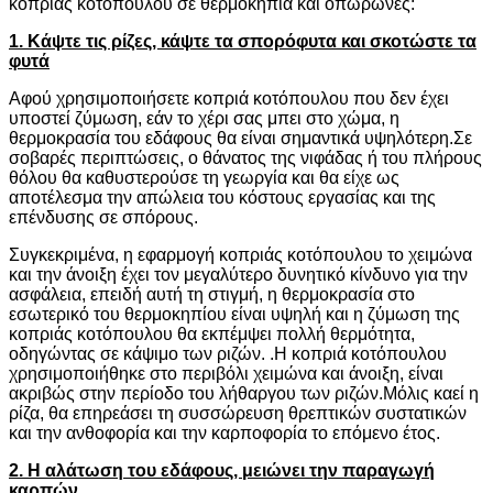
κοπριάς κοτόπουλου σε θερμοκήπια και οπωρώνες:
1. Κάψτε τις ρίζες, κάψτε τα σπορόφυτα και σκοτώστε τα
φυτά
Αφού χρησιμοποιήσετε κοπριά κοτόπουλου που δεν έχει
υποστεί ζύμωση, εάν το χέρι σας μπει στο χώμα, η
θερμοκρασία του εδάφους θα είναι σημαντικά υψηλότερη.Σε
σοβαρές περιπτώσεις, ο θάνατος της νιφάδας ή του πλήρους
θόλου θα καθυστερούσε τη γεωργία και θα είχε ως
αποτέλεσμα την απώλεια του κόστους εργασίας και της
επένδυσης σε σπόρους.
Συγκεκριμένα, η εφαρμογή κοπριάς κοτόπουλου το χειμώνα
και την άνοιξη έχει τον μεγαλύτερο δυνητικό κίνδυνο για την
ασφάλεια, επειδή αυτή τη στιγμή, η θερμοκρασία στο
εσωτερικό του θερμοκηπίου είναι υψηλή και η ζύμωση της
κοπριάς κοτόπουλου θα εκπέμψει πολλή θερμότητα,
οδηγώντας σε κάψιμο των ριζών. .Η κοπριά κοτόπουλου
χρησιμοποιήθηκε στο περιβόλι χειμώνα και άνοιξη, είναι
ακριβώς στην περίοδο του λήθαργου των ριζών.Μόλις καεί η
ρίζα, θα επηρεάσει τη συσσώρευση θρεπτικών συστατικών
και την ανθοφορία και την καρποφορία το επόμενο έτος.
2. Η αλάτωση του εδάφους, μειώνει την παραγωγή
καρπών