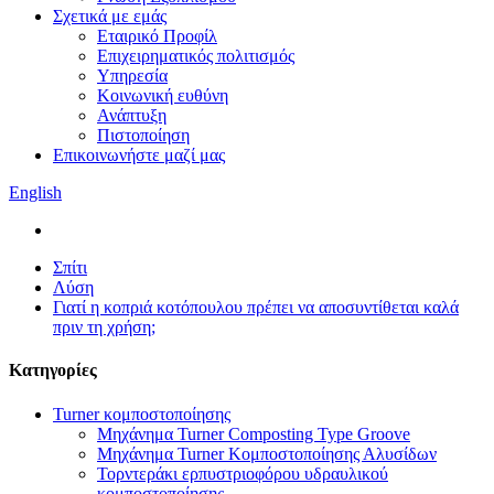
Σχετικά με εμάς
Εταιρικό Προφίλ
Επιχειρηματικός πολιτισμός
Υπηρεσία
Κοινωνική ευθύνη
Ανάπτυξη
Πιστοποίηση
Επικοινωνήστε μαζί μας
English
Σπίτι
Λύση
Γιατί η κοπριά κοτόπουλου πρέπει να αποσυντίθεται καλά
πριν τη χρήση;
Κατηγορίες
Turner κομποστοποίησης
Μηχάνημα Turner Composting Type Groove
Μηχάνημα Turner Κομποστοποίησης Αλυσίδων
Τορντεράκι ερπυστριοφόρου υδραυλικού
κομποστοποίησης