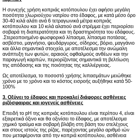
Η συνεχής χρήση κοπριάς κοτόπουλου έχει αφήσει μεγάλη
ποσότητα χλωριούχου νατρίου στο έδαφος, με κατά μέσο όρο
30-40 κιλά αλάτι ανά 6 τετραγωνικά μέτρα κοπριάς
κοτόπουλου και 10 κιλά αλατιού ανά στρέμμα έχει περιορίσει
σοβαρά τη διαπερατότητα και τη δραστηριότητα του εδάφους.
.Στερεοποιημένο φωσφορικό λίπασμα, λίπασμα ποτάσας,
ασβέστιο, μαγνήσιο, ψευδάργυρος, σίδηρος, βόριο, μαγγάνιο
και άλλα σημαντικά στοιχεία, με αποτέλεσμα την ανώμαλη
ανάπτυξη των φυτών, αραιούς οφθαλμούς ανθέων και την
παραγωγή καρπών, περιορίζοντας σημαντικά τη βελτίωση
της απόδοσης και της ποιότητας της καλλιέργειας.
Ως αποτέλεσμα, το ποσοστό χρήσης λιπασμάτων μειώθηκε
χρόνο με το χρόνο και το κόστος εισροής αυξήθηκε κατά 50-
100%
3. Οξύνει το έδαφος και προκαλεί διάφορες ασθένειες
ριζόσφαιρας και ιογενείς ασθένειες
Επειδή το pH της κοπριάς κοτόπουλου είναι περίπου 4, είναι
εξαιρετικά όξινο και θα οξινίσει το έδαφος, με αποτέλεσμα
χημικό τραύμα και σοβαρή βλάβη στη βάση του στελέχους
και στους ιστούς της ρίζας, παρέχοντας μεγάλο αριθμό ιών
που μεταφέρονται από την κοπριά κοτόπουλου, ασθένεια