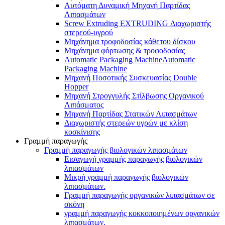
Αυτόματη Δυναμική Μηχανή Παρτίδας
Λιπασμάτων
Screw Extruding EXTRUDING Διαχωριστής
στερεού-υγρού
Μηχάνημα τροφοδοσίας κάθετου δίσκου
Μηχάνημα φόρτωσης & τροφοδοσίας
Automatic Packaging MachineAutomatic
Packaging Machine
Μηχανή Ποσοτικής Συσκευασίας Double
Hopper
Μηχανή Στρογγυλής Στίλβωσης Οργανικού
Λιπάσματος
Μηχανή Παρτίδας Στατικών Λιπασμάτων
Διαχωριστής στερεών υγρών με κλίση
κοσκίνισης
Γραμμή παραγωγής
Γραμμή παραγωγής βιολογικών λιπασμάτων
Εισαγωγή γραμμής παραγωγής βιολογικών
λιπασμάτων
Μικρή γραμμή παραγωγής βιολογικών
λιπασμάτων.
Γραμμή παραγωγής οργανικών λιπασμάτων σε
σκόνη
γραμμή παραγωγής κοκκοποιημένων οργανικών
λιπασμάτων.