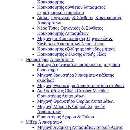
Κοκκοποιητής
Κοκκοποιητής σύνθετου λιπάσματος
περιστροφικού τυμπάνου
Δίσκος Οργανικός & Σύνθετος Κοκκοποιητής
Λιπασμάτων
Νέος Τύπος Οργανικός & Σύνθετος
Κοκκοποιητής Λιπασμάτων
Μηχάνημα Κοκκοποίησης Οργανικών &
Σύνθετων Λιπασμάτων Νέου Τύπου
Κοκκοποιητής εξώθησης επίπεδης μήτρας
Κοκκοποιητής διέλασης διπλής βίδας
Θραυστήρας Λιπασμάτων
Ημί-υγρό οργανικό λίπασμα υλικό με χρήση
θραυστήρα
Μηχανή θραυστήρα λιπασμάτων κάθετης
αλυσίδας
Μηχανή Θραυστήρα Λιπασμάτων δύο σταδίων
Διπλός άξονας Chain Crusher Machine
Θραυστήρας Λιπασμάτων
Μηχανή Θραυστήρα Ουρίας Λιπασμάτων
Μηχανή Μύλου Κλουβιού Χημικών
Λιπασμάτων
Θραυστήρας Άχυρου & Ξύλου
Μίξερ Λιπασμάτων
Μηχανή Αναμίκτη Λιπασμάτων Διπλού Άξονα