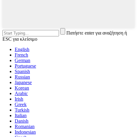
Πατήστε enter για αναζήτηση ή
ESC για κλείσιμο
English
French
German
Portuguese
Spanish
Russian
Japanese
Korean
Arabic
Irish
Greek
Turkish
Italian
Danish
Romanian
Indonesian