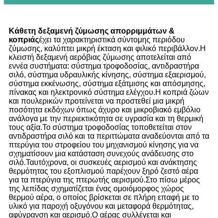
Κάθετη δεξαμενή ζύμωσης απορριμμάτων &
κοπριάς
έχει τα χαρακτηριστικά σύντομης περιόδου
ζύμωσης, καλύπτει μικρή έκταση και φιλικό περιβάλλον.Η
κλειστή δεξαμενή αερόβιας ζύμωσης αποτελείται από
εννέα συστήματα: σύστημα τροφοδοσίας, αντιδραστήρα
σιλό, σύστημα υδραυλικής κίνησης, σύστημα εξαερισμού,
σύστημα εκκένωσης, σύστημα εξάτμισης και απόσμησης,
πίνακας και ηλεκτρονικό σύστημα ελέγχου.Η κοπριά ζώων
και πουλερικών προτείνεται να προστεθεί μια μικρή
ποσότητα εκδόχων όπως άχυρο και μικροβιακό εμβόλιο
ανάλογα με την περιεκτικότητα σε υγρασία και τη θερμική
τους αξία.Το σύστημα τροφοδοσίας τοποθετείται στον
αντιδραστήρα σιλό και τα περιττώματα αναδεύονται από τα
πτερύγια του στροφείου του μηχανισμού κίνησης για να
σχηματίσουν μια κατάσταση συνεχούς ανάδευσης στο
σιλό.Ταυτόχρονα, οι συσκευές αερισμού και ανάκτησης
θερμότητας του εξοπλισμού παρέχουν ξηρό ζεστό αέρα
για τα πτερύγια της πτερωτής αερισμού.Στο πίσω μέρος
της λεπίδας σχηματίζεται ένας ομοιόμορφος χώρος
θερμού αέρα, ο οποίος βρίσκεται σε πλήρη επαφή με το
υλικό για παροχή οξυγόνου και μεταφορά θερμότητας,
αφύγρανση και αερισμό.Ο αέρας συλλέγεται και