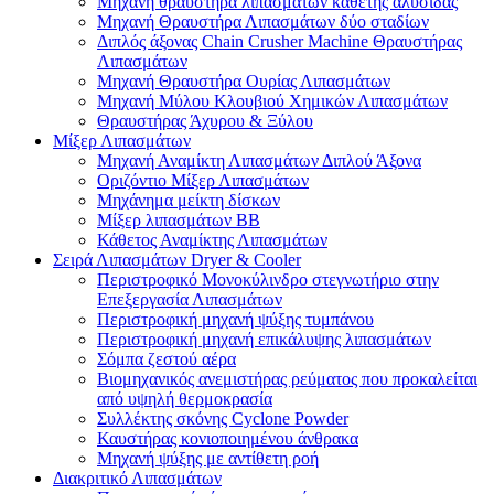
Μηχανή θραυστήρα λιπασμάτων κάθετης αλυσίδας
Μηχανή Θραυστήρα Λιπασμάτων δύο σταδίων
Διπλός άξονας Chain Crusher Machine Θραυστήρας
Λιπασμάτων
Μηχανή Θραυστήρα Ουρίας Λιπασμάτων
Μηχανή Μύλου Κλουβιού Χημικών Λιπασμάτων
Θραυστήρας Άχυρου & Ξύλου
Μίξερ Λιπασμάτων
Μηχανή Αναμίκτη Λιπασμάτων Διπλού Άξονα
Οριζόντιο Μίξερ Λιπασμάτων
Μηχάνημα μείκτη δίσκων
Μίξερ λιπασμάτων BB
Κάθετος Αναμίκτης Λιπασμάτων
Σειρά Λιπασμάτων Dryer & Cooler
Περιστροφικό Μονοκύλινδρο στεγνωτήριο στην
Επεξεργασία Λιπασμάτων
Περιστροφική μηχανή ψύξης τυμπάνου
Περιστροφική μηχανή επικάλυψης λιπασμάτων
Σόμπα ζεστού αέρα
Βιομηχανικός ανεμιστήρας ρεύματος που προκαλείται
από υψηλή θερμοκρασία
Συλλέκτης σκόνης Cyclone Powder
Καυστήρας κονιοποιημένου άνθρακα
Μηχανή ψύξης με αντίθετη ροή
Διακριτικό Λιπασμάτων