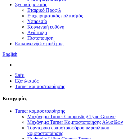
Σχετικά με εμάς
Εταιρικό Προφίλ
Επιχειρηματικός πολιτισμός
Υπηρεσία
Κοινωνική ευθύνη
Ανάπτυξη
Πιστοποίηση
Επικοινωνήστε μαζί μας
English
Σπίτι
Εξοπλισμός
Turner κομποστοποίησης
Κατηγορίες
Turner κομποστοποίησης
Μηχάνημα Turner Composting Type Groove
Μηχάνημα Turner Κομποστοποίησης Αλυσίδων
Τορντεράκι ερπυστριοφόρου υδραυλικού
κομποστοποίησης
Hydraulic Lifing Comost Turner