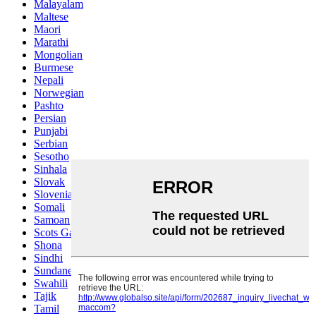
Malayalam
Maltese
Maori
Marathi
Mongolian
Burmese
Nepali
Norwegian
Pashto
Persian
Punjabi
Serbian
Sesotho
Sinhala
Slovak
Slovenian
Somali
Samoan
Scots Gaelic
Shona
Sindhi
Sundanese
Swahili
Tajik
Tamil