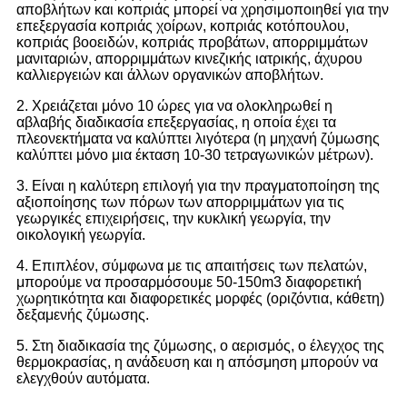
αποβλήτων και κοπριάς μπορεί να χρησιμοποιηθεί για την
επεξεργασία κοπριάς χοίρων, κοπριάς κοτόπουλου,
κοπριάς βοοειδών, κοπριάς προβάτων, απορριμμάτων
μανιταριών, απορριμμάτων κινεζικής ιατρικής, άχυρου
καλλιεργειών και άλλων οργανικών αποβλήτων.
2. Χρειάζεται μόνο 10 ώρες για να ολοκληρωθεί η
αβλαβής διαδικασία επεξεργασίας, η οποία έχει τα
πλεονεκτήματα να καλύπτει λιγότερα (η μηχανή ζύμωσης
καλύπτει μόνο μια έκταση 10-30 τετραγωνικών μέτρων).
3. Είναι η καλύτερη επιλογή για την πραγματοποίηση της
αξιοποίησης των πόρων των απορριμμάτων για τις
γεωργικές επιχειρήσεις, την κυκλική γεωργία, την
οικολογική γεωργία.
4. Επιπλέον, σύμφωνα με τις απαιτήσεις των πελατών,
μπορούμε να προσαρμόσουμε 50-150m3 διαφορετική
χωρητικότητα και διαφορετικές μορφές (οριζόντια, κάθετη)
δεξαμενής ζύμωσης.
5. Στη διαδικασία της ζύμωσης, ο αερισμός, ο έλεγχος της
θερμοκρασίας, η ανάδευση και η απόσμηση μπορούν να
ελεγχθούν αυτόματα.