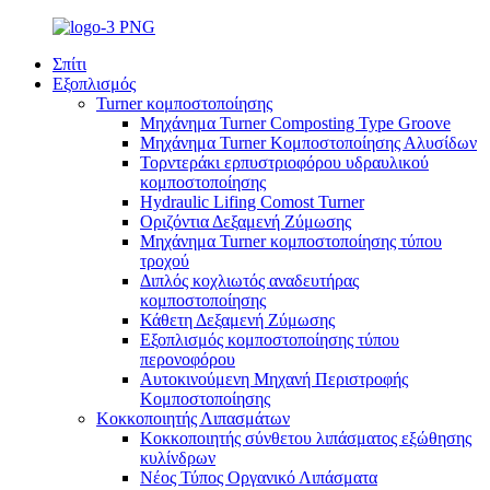
Σπίτι
Εξοπλισμός
Turner κομποστοποίησης
Μηχάνημα Turner Composting Type Groove
Μηχάνημα Turner Κομποστοποίησης Αλυσίδων
Τορντεράκι ερπυστριοφόρου υδραυλικού
κομποστοποίησης
Hydraulic Lifing Comost Turner
Οριζόντια Δεξαμενή Ζύμωσης
Μηχάνημα Turner κομποστοποίησης τύπου
τροχού
Διπλός κοχλιωτός αναδευτήρας
κομποστοποίησης
Κάθετη Δεξαμενή Ζύμωσης
Εξοπλισμός κομποστοποίησης τύπου
περονοφόρου
Αυτοκινούμενη Μηχανή Περιστροφής
Κομποστοποίησης
Κοκκοποιητής Λιπασμάτων
Κοκκοποιητής σύνθετου λιπάσματος εξώθησης
κυλίνδρων
Νέος Τύπος Οργανικό Λιπάσματα