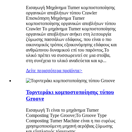
Εισαγωγή Μηχάνημα Turner κομποστοποίησης
οργανικών αποβλήτων τύπου Crawler
Επισκόπηση Μηχάνημα Turner
κομποστοποίησης οργανικών αποβλήτων τύπου
Crawler Το μηχάνημα Turner κομποστοποίησης
οργανικών αποβλήτων ανήκει στη λειτουργία
ζύμωσης πασσάλων εδάφους, που είναι ο πιο
οικονομικός τρόπος εξοικονόμησης εδάφους και
ανθρώπινου δυναμικού επί του παρόντος.Το
υλικό πρέπει να συσσωρευτεί σε μια στοίβα,
στη συνέχεια το υλικό αναδεύεται και κρ...
Δείτε περισσότερα προϊόντα
>
Τορντεράκι κομποστοποίησης τύπου
Groove
Εισαγωγή Τι είναι το μηχάνημα Turner
Composting Type Groove;Το Groove Type
Composting Turner Machine είναι η πιο ευρέως
χρησιμοποιούμενη μηχανή αερόβιας ζύμωσης
και εξοπλισμός τόρνευσης