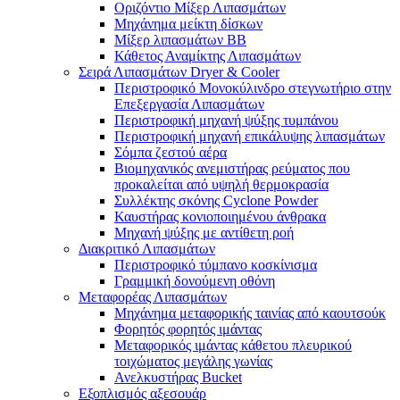
Οριζόντιο Μίξερ Λιπασμάτων
Μηχάνημα μείκτη δίσκων
Μίξερ λιπασμάτων BB
Κάθετος Αναμίκτης Λιπασμάτων
Σειρά Λιπασμάτων Dryer & Cooler
Περιστροφικό Μονοκύλινδρο στεγνωτήριο στην
Επεξεργασία Λιπασμάτων
Περιστροφική μηχανή ψύξης τυμπάνου
Περιστροφική μηχανή επικάλυψης λιπασμάτων
Σόμπα ζεστού αέρα
Βιομηχανικός ανεμιστήρας ρεύματος που
προκαλείται από υψηλή θερμοκρασία
Συλλέκτης σκόνης Cyclone Powder
Καυστήρας κονιοποιημένου άνθρακα
Μηχανή ψύξης με αντίθετη ροή
Διακριτικό Λιπασμάτων
Περιστροφικό τύμπανο κοσκίνισμα
Γραμμική δονούμενη οθόνη
Μεταφορέας Λιπασμάτων
Μηχάνημα μεταφορικής ταινίας από καουτσούκ
Φορητός φορητός ιμάντας
Μεταφορικός ιμάντας κάθετου πλευρικού
τοιχώματος μεγάλης γωνίας
Ανελκυστήρας Bucket
Εξοπλισμός αξεσουάρ