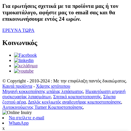
Για ερωτήσεις σχετικά με τα προϊόντα μας ή τον
τιμοκατάλογο, αφήστε μας το email σας και θα
επικοινωνήσουμε εντός 24 ωρών.
ΕΡΕΥΝΑ ΤΩΡΑ
Κοινωνικός
© Copyright - 2010-2024 : Με την επιφύλαξη παντός δικαιώματος.
Καυτά προϊόντα
-
Χάρτης ιστότοπου
Μηχανή κοκκοποίησης μπάλας λιπάσματος
,
Ημιαυτόματη μηχανή
συσκευασίας λιπασμάτων
,
Σπιτικό κομποστοποιητής
,
Σόμπα
ζεστού αέρα
,
Διπλός κοχλιωτός αναδευτήρας κομποστοποίησης
,
Αυτοκινούμενος Turner Κομποστοποίησης
,
Να στείλετε e-mail
WhatsApp
x