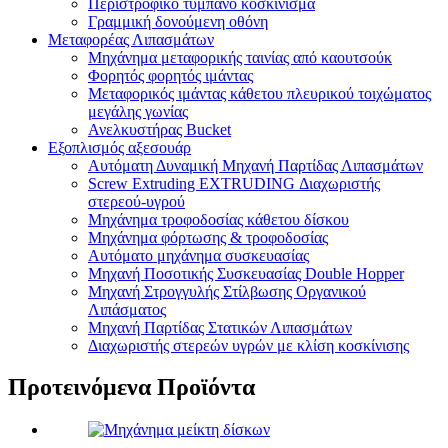
Περιστροφικό τύμπανο κοσκίνισμα
Γραμμική δονούμενη οθόνη
Μεταφορέας Λιπασμάτων
Μηχάνημα μεταφορικής ταινίας από καουτσούκ
Φορητός φορητός ιμάντας
Μεταφορικός ιμάντας κάθετου πλευρικού τοιχώματος
μεγάλης γωνίας
Ανελκυστήρας Bucket
Εξοπλισμός αξεσουάρ
Αυτόματη Δυναμική Μηχανή Παρτίδας Λιπασμάτων
Screw Extruding EXTRUDING Διαχωριστής
στερεού-υγρού
Μηχάνημα τροφοδοσίας κάθετου δίσκου
Μηχάνημα φόρτωσης & τροφοδοσίας
Αυτόματο μηχάνημα συσκευασίας
Μηχανή Ποσοτικής Συσκευασίας Double Hopper
Μηχανή Στρογγυλής Στίλβωσης Οργανικού
Λιπάσματος
Μηχανή Παρτίδας Στατικών Λιπασμάτων
Διαχωριστής στερεών υγρών με κλίση κοσκίνισης
Προτεινόμενα Προϊόντα