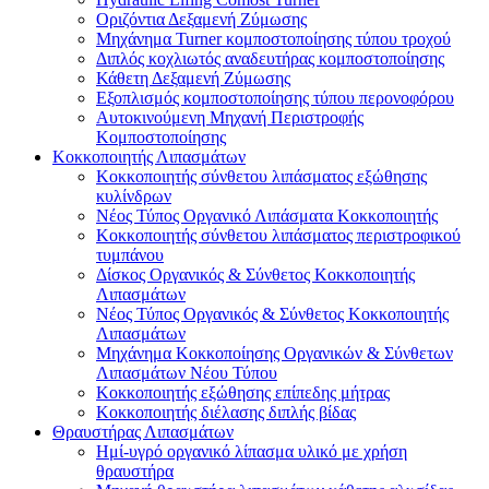
Οριζόντια Δεξαμενή Ζύμωσης
Μηχάνημα Turner κομποστοποίησης τύπου τροχού
Διπλός κοχλιωτός αναδευτήρας κομποστοποίησης
Κάθετη Δεξαμενή Ζύμωσης
Εξοπλισμός κομποστοποίησης τύπου περονοφόρου
Αυτοκινούμενη Μηχανή Περιστροφής
Κομποστοποίησης
Κοκκοποιητής Λιπασμάτων
Κοκκοποιητής σύνθετου λιπάσματος εξώθησης
κυλίνδρων
Νέος Τύπος Οργανικό Λιπάσματα Κοκκοποιητής
Κοκκοποιητής σύνθετου λιπάσματος περιστροφικού
τυμπάνου
Δίσκος Οργανικός & Σύνθετος Κοκκοποιητής
Λιπασμάτων
Νέος Τύπος Οργανικός & Σύνθετος Κοκκοποιητής
Λιπασμάτων
Μηχάνημα Κοκκοποίησης Οργανικών & Σύνθετων
Λιπασμάτων Νέου Τύπου
Κοκκοποιητής εξώθησης επίπεδης μήτρας
Κοκκοποιητής διέλασης διπλής βίδας
Θραυστήρας Λιπασμάτων
Ημί-υγρό οργανικό λίπασμα υλικό με χρήση
θραυστήρα