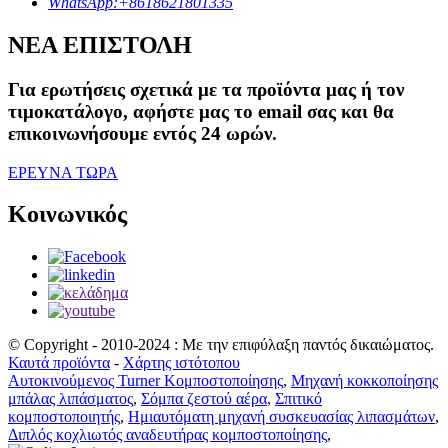
WhatsApp:+8618621801335
ΝΕΑ ΕΠΙΣΤΟΛΗ
Για ερωτήσεις σχετικά με τα προϊόντα μας ή τον
τιμοκατάλογο, αφήστε μας το email σας και θα
επικοινωνήσουμε εντός 24 ωρών.
ΕΡΕΥΝΑ ΤΩΡΑ
Κοινωνικός
© Copyright - 2010-2024 : Με την επιφύλαξη παντός δικαιώματος.
Καυτά προϊόντα
-
Χάρτης ιστότοπου
Αυτοκινούμενος Turner Κομποστοποίησης
,
Μηχανή κοκκοποίησης
μπάλας λιπάσματος
,
Σόμπα ζεστού αέρα
,
Σπιτικό
κομποστοποιητής
,
Ημιαυτόματη μηχανή συσκευασίας λιπασμάτων
,
Διπλός κοχλιωτός αναδευτήρας κομποστοποίησης
,