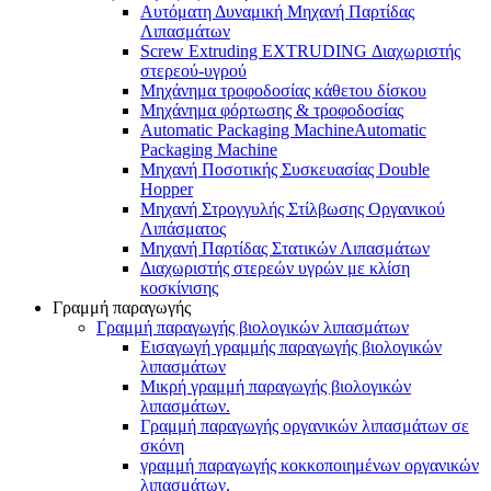
Αυτόματη Δυναμική Μηχανή Παρτίδας
Λιπασμάτων
Screw Extruding EXTRUDING Διαχωριστής
στερεού-υγρού
Μηχάνημα τροφοδοσίας κάθετου δίσκου
Μηχάνημα φόρτωσης & τροφοδοσίας
Automatic Packaging MachineAutomatic
Packaging Machine
Μηχανή Ποσοτικής Συσκευασίας Double
Hopper
Μηχανή Στρογγυλής Στίλβωσης Οργανικού
Λιπάσματος
Μηχανή Παρτίδας Στατικών Λιπασμάτων
Διαχωριστής στερεών υγρών με κλίση
κοσκίνισης
Γραμμή παραγωγής
Γραμμή παραγωγής βιολογικών λιπασμάτων
Εισαγωγή γραμμής παραγωγής βιολογικών
λιπασμάτων
Μικρή γραμμή παραγωγής βιολογικών
λιπασμάτων.
Γραμμή παραγωγής οργανικών λιπασμάτων σε
σκόνη
γραμμή παραγωγής κοκκοποιημένων οργανικών
λιπασμάτων.