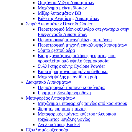
Οριζόντιο Μίξερ Λιπασμάτων
Μηχάνημα μείκτη δίσκων
Μίξερ λιπασμάτων BB
Κάθετος Αναμίκτης Λιπασμάτων
Σειρά Λιπασμάτων Dryer & Cooler
Περιστροφικό Μονοκύλινδρο στεγνωτήριο στην
Επεξεργασία Λιπασμάτων
Περιστροφική μηχανή ψύξης τυμπάνου
Περιστροφική μηχανή επικάλυψης λιπασμάτων
Σόμπα ζεστού αέρα
Βιομηχανικός ανεμιστήρας ρεύματος που
προκαλείται από υψηλή θερμοκρασία
Συλλέκτης σκόνης Cyclone Powder
Καυστήρας κονιοποιημένου άνθρακα
Μηχανή ψύξης με αντίθετη ροή
Διακριτικό Λιπασμάτων
Περιστροφικό τύμπανο κοσκίνισμα
Γραμμική δονούμενη οθόνη
Μεταφορέας Λιπασμάτων
Μηχάνημα μεταφορικής ταινίας από καουτσούκ
Φορητός φορητός ιμάντας
Μεταφορικός ιμάντας κάθετου πλευρικού
τοιχώματος μεγάλης γωνίας
Ανελκυστήρας Bucket
Εξοπλισμός αξεσουάρ