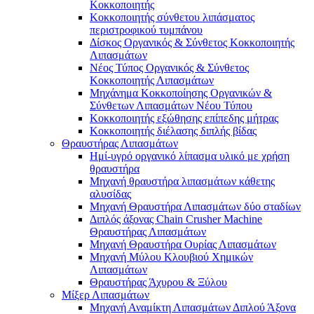
Κοκκοποιητής
Κοκκοποιητής σύνθετου λιπάσματος
περιστροφικού τυμπάνου
Δίσκος Οργανικός & Σύνθετος Κοκκοποιητής
Λιπασμάτων
Νέος Τύπος Οργανικός & Σύνθετος
Κοκκοποιητής Λιπασμάτων
Μηχάνημα Κοκκοποίησης Οργανικών &
Σύνθετων Λιπασμάτων Νέου Τύπου
Κοκκοποιητής εξώθησης επίπεδης μήτρας
Κοκκοποιητής διέλασης διπλής βίδας
Θραυστήρας Λιπασμάτων
Ημί-υγρό οργανικό λίπασμα υλικό με χρήση
θραυστήρα
Μηχανή θραυστήρα λιπασμάτων κάθετης
αλυσίδας
Μηχανή Θραυστήρα Λιπασμάτων δύο σταδίων
Διπλός άξονας Chain Crusher Machine
Θραυστήρας Λιπασμάτων
Μηχανή Θραυστήρα Ουρίας Λιπασμάτων
Μηχανή Μύλου Κλουβιού Χημικών
Λιπασμάτων
Θραυστήρας Άχυρου & Ξύλου
Μίξερ Λιπασμάτων
Μηχανή Αναμίκτη Λιπασμάτων Διπλού Άξονα