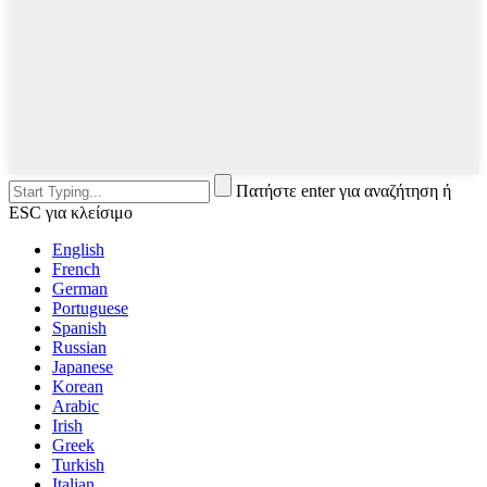
Πατήστε enter για αναζήτηση ή
ESC για κλείσιμο
English
French
German
Portuguese
Spanish
Russian
Japanese
Korean
Arabic
Irish
Greek
Turkish
Italian