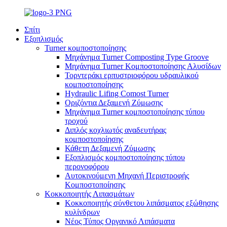
Σπίτι
Εξοπλισμός
Turner κομποστοποίησης
Μηχάνημα Turner Composting Type Groove
Μηχάνημα Turner Κομποστοποίησης Αλυσίδων
Τορντεράκι ερπυστριοφόρου υδραυλικού
κομποστοποίησης
Hydraulic Lifing Comost Turner
Οριζόντια Δεξαμενή Ζύμωσης
Μηχάνημα Turner κομποστοποίησης τύπου
τροχού
Διπλός κοχλιωτός αναδευτήρας
κομποστοποίησης
Κάθετη Δεξαμενή Ζύμωσης
Εξοπλισμός κομποστοποίησης τύπου
περονοφόρου
Αυτοκινούμενη Μηχανή Περιστροφής
Κομποστοποίησης
Κοκκοποιητής Λιπασμάτων
Κοκκοποιητής σύνθετου λιπάσματος εξώθησης
κυλίνδρων
Νέος Τύπος Οργανικό Λιπάσματα