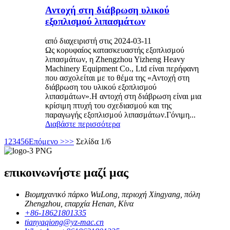
Αντοχή στη διάβρωση υλικού
εξοπλισμού λιπασμάτων
από διαχειριστή στις 2024-03-11
Ως κορυφαίος κατασκευαστής εξοπλισμού
λιπασμάτων, η Zhengzhou Yizheng Heavy
Machinery Equipment Co., Ltd είναι περήφανη
που ασχολείται με το θέμα της «Αντοχή στη
διάβρωση του υλικού εξοπλισμού
λιπασμάτων».Η αντοχή στη διάβρωση είναι μια
κρίσιμη πτυχή του σχεδιασμού και της
παραγωγής εξοπλισμού λιπασμάτων.Γόνιμη...
Διαβάστε περισσότερα
1
2
3
4
5
6
Επόμενο >
>>
Σελίδα 1/6
επικοινωνήστε μαζί μας
Βιομηχανικό πάρκο WuLong, περιοχή Xingyang, πόλη
Zhengzhou, επαρχία Henan, Κίνα
+86-18621801335
tianyaqiong@yz-mac.cn