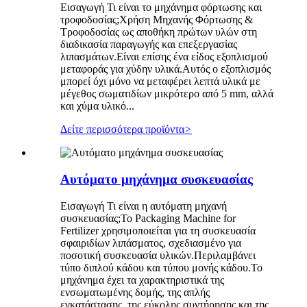
Εισαγωγή Τι είναι το μηχάνημα φόρτωσης και
τροφοδοσίας;Χρήση Μηχανής Φόρτωσης &
Τροφοδοσίας ως αποθήκη πρώτων υλών στη
διαδικασία παραγωγής και επεξεργασίας
λιπασμάτων.Είναι επίσης ένα είδος εξοπλισμού
μεταφοράς για χύδην υλικά.Αυτός ο εξοπλισμός
μπορεί όχι μόνο να μεταφέρει λεπτά υλικά με
μέγεθος σωματιδίων μικρότερο από 5 mm, αλλά
και χύμα υλικό...
Δείτε περισσότερα προϊόντα
>
Αυτόματο μηχάνημα συσκευασίας
Εισαγωγή Τι είναι η αυτόματη μηχανή
συσκευασίας;Το Packaging Machine for
Fertilizer χρησιμοποιείται για τη συσκευασία
σφαιριδίων λιπάσματος, σχεδιασμένο για
ποσοτική συσκευασία υλικών.Περιλαμβάνει
τύπο διπλού κάδου και τύπου μονής κάδου.Το
μηχάνημα έχει τα χαρακτηριστικά της
ενσωματωμένης δομής, της απλής
εγκατάστασης, της εύκολης συντήρησης και της