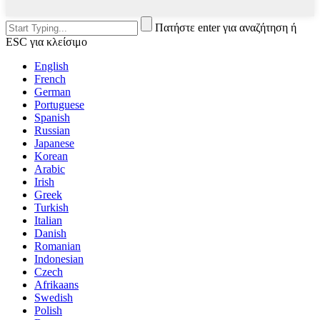
Πατήστε enter για αναζήτηση ή
ESC για κλείσιμο
English
French
German
Portuguese
Spanish
Russian
Japanese
Korean
Arabic
Irish
Greek
Turkish
Italian
Danish
Romanian
Indonesian
Czech
Afrikaans
Swedish
Polish