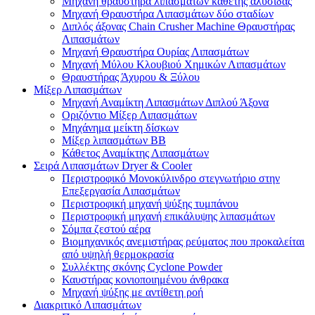
Μηχανή θραυστήρα λιπασμάτων κάθετης αλυσίδας
Μηχανή Θραυστήρα Λιπασμάτων δύο σταδίων
Διπλός άξονας Chain Crusher Machine Θραυστήρας
Λιπασμάτων
Μηχανή Θραυστήρα Ουρίας Λιπασμάτων
Μηχανή Μύλου Κλουβιού Χημικών Λιπασμάτων
Θραυστήρας Άχυρου & Ξύλου
Μίξερ Λιπασμάτων
Μηχανή Αναμίκτη Λιπασμάτων Διπλού Άξονα
Οριζόντιο Μίξερ Λιπασμάτων
Μηχάνημα μείκτη δίσκων
Μίξερ λιπασμάτων BB
Κάθετος Αναμίκτης Λιπασμάτων
Σειρά Λιπασμάτων Dryer & Cooler
Περιστροφικό Μονοκύλινδρο στεγνωτήριο στην
Επεξεργασία Λιπασμάτων
Περιστροφική μηχανή ψύξης τυμπάνου
Περιστροφική μηχανή επικάλυψης λιπασμάτων
Σόμπα ζεστού αέρα
Βιομηχανικός ανεμιστήρας ρεύματος που προκαλείται
από υψηλή θερμοκρασία
Συλλέκτης σκόνης Cyclone Powder
Καυστήρας κονιοποιημένου άνθρακα
Μηχανή ψύξης με αντίθετη ροή
Διακριτικό Λιπασμάτων