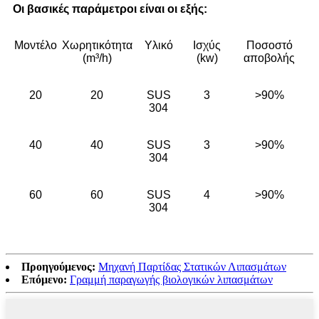
Οι βασικές παράμετροι είναι οι εξής:
Μοντέλο
Χωρητικότητα
Υλικό
Ισχύς
Ποσοστό
(m³/h)
(kw)
αποβολής
20
20
SUS
3
>90%
304
40
40
SUS
3
>90%
304
60
60
SUS
4
>90%
304
Προηγούμενος:
Μηχανή Παρτίδας Στατικών Λιπασμάτων
Επόμενο:
Γραμμή παραγωγής βιολογικών λιπασμάτων