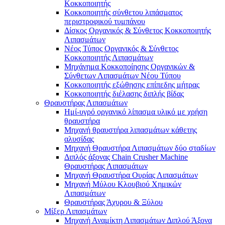
Κοκκοποιητής
Κοκκοποιητής σύνθετου λιπάσματος
περιστροφικού τυμπάνου
Δίσκος Οργανικός & Σύνθετος Κοκκοποιητής
Λιπασμάτων
Νέος Τύπος Οργανικός & Σύνθετος
Κοκκοποιητής Λιπασμάτων
Μηχάνημα Κοκκοποίησης Οργανικών &
Σύνθετων Λιπασμάτων Νέου Τύπου
Κοκκοποιητής εξώθησης επίπεδης μήτρας
Κοκκοποιητής διέλασης διπλής βίδας
Θραυστήρας Λιπασμάτων
Ημί-υγρό οργανικό λίπασμα υλικό με χρήση
θραυστήρα
Μηχανή θραυστήρα λιπασμάτων κάθετης
αλυσίδας
Μηχανή Θραυστήρα Λιπασμάτων δύο σταδίων
Διπλός άξονας Chain Crusher Machine
Θραυστήρας Λιπασμάτων
Μηχανή Θραυστήρα Ουρίας Λιπασμάτων
Μηχανή Μύλου Κλουβιού Χημικών
Λιπασμάτων
Θραυστήρας Άχυρου & Ξύλου
Μίξερ Λιπασμάτων
Μηχανή Αναμίκτη Λιπασμάτων Διπλού Άξονα