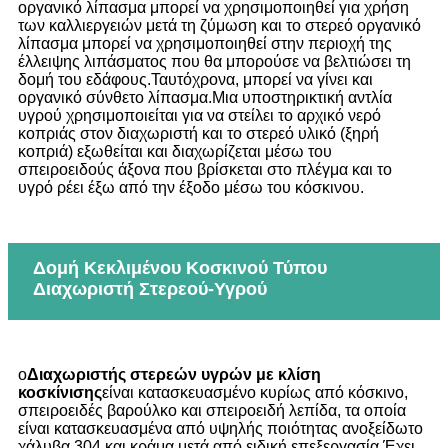
οργανικό λίπασμα μπορεί να χρησιμοποιηθεί για χρήση
των καλλιεργειών μετά τη ζύμωση και το στερεό οργανικό
λίπασμα μπορεί να χρησιμοποιηθεί στην περιοχή της
έλλειψης λιπάσματος που θα μπορούσε να βελτιώσει τη
δομή του εδάφους.Ταυτόχρονα, μπορεί να γίνει και
οργανικό σύνθετο λίπασμα.Μια υποστηρικτική αντλία
υγρού χρησιμοποιείται για να στείλει το αρχικό νερό
κοπριάς στον διαχωριστή και το στερεό υλικό (ξηρή
κοπριά) εξωθείται και διαχωρίζεται μέσω του
σπειροειδούς άξονα που βρίσκεται στο πλέγμα και το
υγρό ρέει έξω από την έξοδο μέσω του κόσκινου.
Δομή Κεκλιμένου Κοσκινού Τύπου
Διαχωριστή Στερεού-Υγρού
ο
Διαχωριστής στερεών υγρών με κλίση
κοσκίνισης
είναι κατασκευασμένο κυρίως από κόσκινο,
σπειροειδές βαρούλκο και σπειροειδή λεπίδα, τα οποία
είναι κατασκευασμένα από υψηλής ποιότητας ανοξείδωτο
χάλυβα 304 και κράμα μετά από ειδική επεξεργασία.Έχει