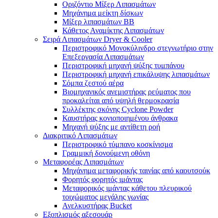
Οριζόντιο Μίξερ Λιπασμάτων
Μηχάνημα μείκτη δίσκων
Μίξερ λιπασμάτων BB
Κάθετος Αναμίκτης Λιπασμάτων
Σειρά Λιπασμάτων Dryer & Cooler
Περιστροφικό Μονοκύλινδρο στεγνωτήριο στην
Επεξεργασία Λιπασμάτων
Περιστροφική μηχανή ψύξης τυμπάνου
Περιστροφική μηχανή επικάλυψης λιπασμάτων
Σόμπα ζεστού αέρα
Βιομηχανικός ανεμιστήρας ρεύματος που
προκαλείται από υψηλή θερμοκρασία
Συλλέκτης σκόνης Cyclone Powder
Καυστήρας κονιοποιημένου άνθρακα
Μηχανή ψύξης με αντίθετη ροή
Διακριτικό Λιπασμάτων
Περιστροφικό τύμπανο κοσκίνισμα
Γραμμική δονούμενη οθόνη
Μεταφορέας Λιπασμάτων
Μηχάνημα μεταφορικής ταινίας από καουτσούκ
Φορητός φορητός ιμάντας
Μεταφορικός ιμάντας κάθετου πλευρικού
τοιχώματος μεγάλης γωνίας
Ανελκυστήρας Bucket
Εξοπλισμός αξεσουάρ