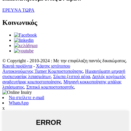
ΕΡΕΥΝΑ ΤΩΡΑ
Κοινωνικός
© Copyright - 2010-2024 : Με την επιφύλαξη παντός δικαιώματος.
Καυτά προϊόντα
-
Χάρτης ιστότοπου
Αυτοκινούμενος Turner Κομποστοποίησης
,
Ημιαυτόματη μηχανή
συσκευασίας λιπασμάτων
,
Σόμπα ζεστού αέρα
,
Διπλός κοχλιωτός
αναδευτήρας κομποστοποίησης
,
Μηχανή κοκκοποίησης μπάλας
λιπάσματος
,
Σπιτικό κομποστοποιητής
,
Να στείλετε e-mail
WhatsApp
x