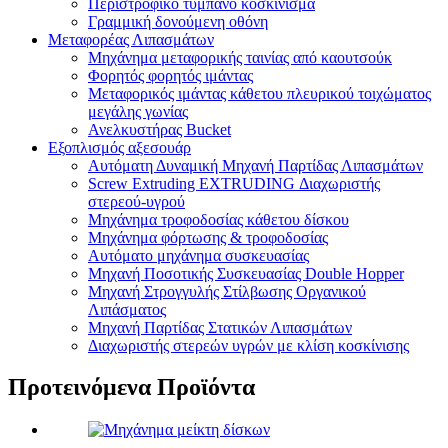
Περιστροφικό τύμπανο κοσκίνισμα
Γραμμική δονούμενη οθόνη
Μεταφορέας Λιπασμάτων
Μηχάνημα μεταφορικής ταινίας από καουτσούκ
Φορητός φορητός ιμάντας
Μεταφορικός ιμάντας κάθετου πλευρικού τοιχώματος
μεγάλης γωνίας
Ανελκυστήρας Bucket
Εξοπλισμός αξεσουάρ
Αυτόματη Δυναμική Μηχανή Παρτίδας Λιπασμάτων
Screw Extruding EXTRUDING Διαχωριστής
στερεού-υγρού
Μηχάνημα τροφοδοσίας κάθετου δίσκου
Μηχάνημα φόρτωσης & τροφοδοσίας
Αυτόματο μηχάνημα συσκευασίας
Μηχανή Ποσοτικής Συσκευασίας Double Hopper
Μηχανή Στρογγυλής Στίλβωσης Οργανικού
Λιπάσματος
Μηχανή Παρτίδας Στατικών Λιπασμάτων
Διαχωριστής στερεών υγρών με κλίση κοσκίνισης
Προτεινόμενα Προϊόντα