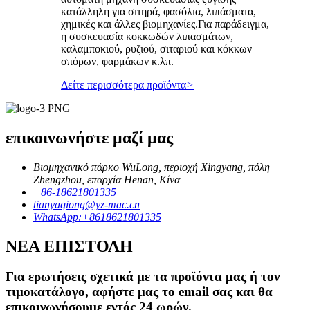
κατάλληλη για σιτηρά, φασόλια, λιπάσματα,
χημικές και άλλες βιομηχανίες.Για παράδειγμα,
η συσκευασία κοκκωδών λιπασμάτων,
καλαμποκιού, ρυζιού, σιταριού και κόκκων
σπόρων, φαρμάκων κ.λπ.
Δείτε περισσότερα προϊόντα
>
επικοινωνήστε μαζί μας
Βιομηχανικό πάρκο WuLong, περιοχή Xingyang, πόλη
Zhengzhou, επαρχία Henan, Κίνα
+86-18621801335
tianyaqiong@yz-mac.cn
WhatsApp:+8618621801335
ΝΕΑ ΕΠΙΣΤΟΛΗ
Για ερωτήσεις σχετικά με τα προϊόντα μας ή τον
τιμοκατάλογο, αφήστε μας το email σας και θα
επικοινωνήσουμε εντός 24 ωρών.