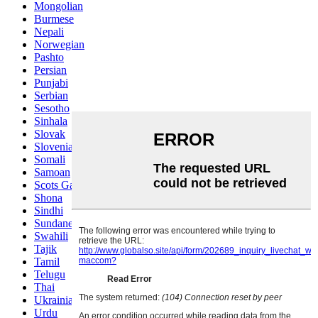
Mongolian
Burmese
Nepali
Norwegian
Pashto
Persian
Punjabi
Serbian
Sesotho
Sinhala
Slovak
Slovenian
Somali
Samoan
Scots Gaelic
Shona
Sindhi
Sundanese
Swahili
Tajik
Tamil
Telugu
Thai
Ukrainian
Urdu