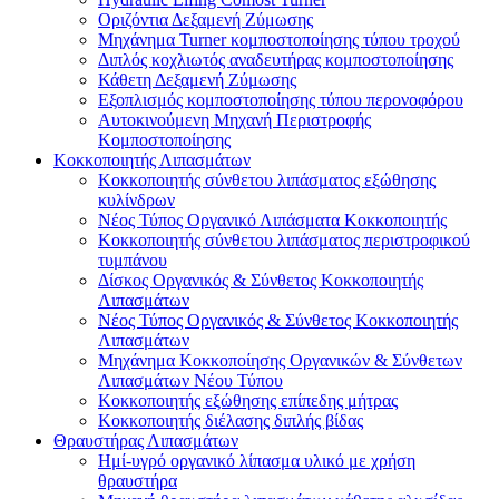
Οριζόντια Δεξαμενή Ζύμωσης
Μηχάνημα Turner κομποστοποίησης τύπου τροχού
Διπλός κοχλιωτός αναδευτήρας κομποστοποίησης
Κάθετη Δεξαμενή Ζύμωσης
Εξοπλισμός κομποστοποίησης τύπου περονοφόρου
Αυτοκινούμενη Μηχανή Περιστροφής
Κομποστοποίησης
Κοκκοποιητής Λιπασμάτων
Κοκκοποιητής σύνθετου λιπάσματος εξώθησης
κυλίνδρων
Νέος Τύπος Οργανικό Λιπάσματα Κοκκοποιητής
Κοκκοποιητής σύνθετου λιπάσματος περιστροφικού
τυμπάνου
Δίσκος Οργανικός & Σύνθετος Κοκκοποιητής
Λιπασμάτων
Νέος Τύπος Οργανικός & Σύνθετος Κοκκοποιητής
Λιπασμάτων
Μηχάνημα Κοκκοποίησης Οργανικών & Σύνθετων
Λιπασμάτων Νέου Τύπου
Κοκκοποιητής εξώθησης επίπεδης μήτρας
Κοκκοποιητής διέλασης διπλής βίδας
Θραυστήρας Λιπασμάτων
Ημί-υγρό οργανικό λίπασμα υλικό με χρήση
θραυστήρα