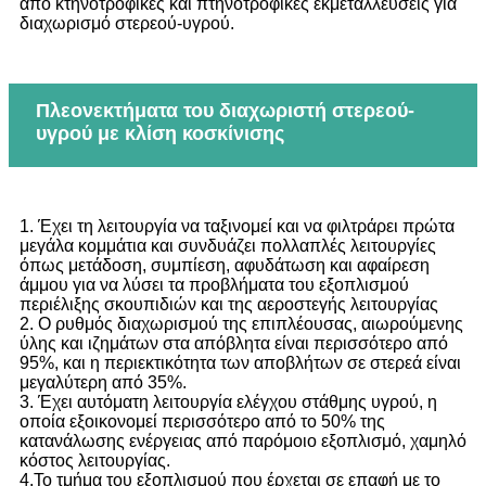
από κτηνοτροφικές και πτηνοτροφικές εκμεταλλεύσεις για
διαχωρισμό στερεού-υγρού.
Πλεονεκτήματα του διαχωριστή στερεού-
υγρού με κλίση κοσκίνισης
1. Έχει τη λειτουργία να ταξινομεί και να φιλτράρει πρώτα
μεγάλα κομμάτια και συνδυάζει πολλαπλές λειτουργίες
όπως μετάδοση, συμπίεση, αφυδάτωση και αφαίρεση
άμμου για να λύσει τα προβλήματα του εξοπλισμού
περιέλιξης σκουπιδιών και της αεροστεγής λειτουργίας
2. Ο ρυθμός διαχωρισμού της επιπλέουσας, αιωρούμενης
ύλης και ιζημάτων στα απόβλητα είναι περισσότερο από
95%, και η περιεκτικότητα των αποβλήτων σε στερεά είναι
μεγαλύτερη από 35%.
3. Έχει αυτόματη λειτουργία ελέγχου στάθμης υγρού, η
οποία εξοικονομεί περισσότερο από το 50% της
κατανάλωσης ενέργειας από παρόμοιο εξοπλισμό, χαμηλό
κόστος λειτουργίας.
4.Το τμήμα του εξοπλισμού που έρχεται σε επαφή με το