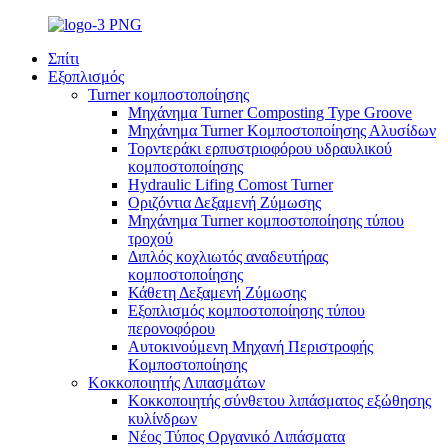
Σπίτι
Εξοπλισμός
Turner κομποστοποίησης
Μηχάνημα Turner Composting Type Groove
Μηχάνημα Turner Κομποστοποίησης Αλυσίδων
Τορντεράκι ερπυστριοφόρου υδραυλικού
κομποστοποίησης
Hydraulic Lifing Comost Turner
Οριζόντια Δεξαμενή Ζύμωσης
Μηχάνημα Turner κομποστοποίησης τύπου
τροχού
Διπλός κοχλιωτός αναδευτήρας
κομποστοποίησης
Κάθετη Δεξαμενή Ζύμωσης
Εξοπλισμός κομποστοποίησης τύπου
περονοφόρου
Αυτοκινούμενη Μηχανή Περιστροφής
Κομποστοποίησης
Κοκκοποιητής Λιπασμάτων
Κοκκοποιητής σύνθετου λιπάσματος εξώθησης
κυλίνδρων
Νέος Τύπος Οργανικό Λιπάσματα