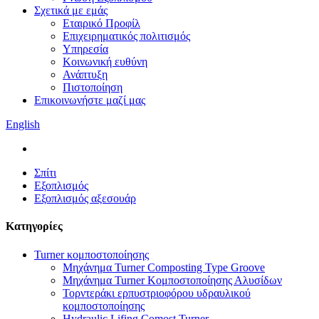
Σχετικά με εμάς
Εταιρικό Προφίλ
Επιχειρηματικός πολιτισμός
Υπηρεσία
Κοινωνική ευθύνη
Ανάπτυξη
Πιστοποίηση
Επικοινωνήστε μαζί μας
English
Σπίτι
Εξοπλισμός
Εξοπλισμός αξεσουάρ
Κατηγορίες
Turner κομποστοποίησης
Μηχάνημα Turner Composting Type Groove
Μηχάνημα Turner Κομποστοποίησης Αλυσίδων
Τορντεράκι ερπυστριοφόρου υδραυλικού
κομποστοποίησης
Hydraulic Lifing Comost Turner