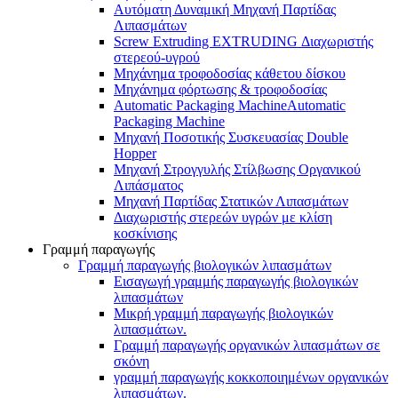
Αυτόματη Δυναμική Μηχανή Παρτίδας
Λιπασμάτων
Screw Extruding EXTRUDING Διαχωριστής
στερεού-υγρού
Μηχάνημα τροφοδοσίας κάθετου δίσκου
Μηχάνημα φόρτωσης & τροφοδοσίας
Automatic Packaging MachineAutomatic
Packaging Machine
Μηχανή Ποσοτικής Συσκευασίας Double
Hopper
Μηχανή Στρογγυλής Στίλβωσης Οργανικού
Λιπάσματος
Μηχανή Παρτίδας Στατικών Λιπασμάτων
Διαχωριστής στερεών υγρών με κλίση
κοσκίνισης
Γραμμή παραγωγής
Γραμμή παραγωγής βιολογικών λιπασμάτων
Εισαγωγή γραμμής παραγωγής βιολογικών
λιπασμάτων
Μικρή γραμμή παραγωγής βιολογικών
λιπασμάτων.
Γραμμή παραγωγής οργανικών λιπασμάτων σε
σκόνη
γραμμή παραγωγής κοκκοποιημένων οργανικών
λιπασμάτων.