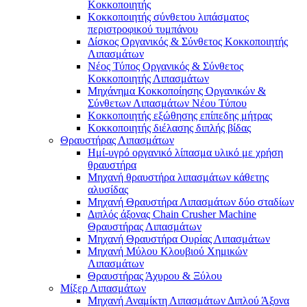
Κοκκοποιητής
Κοκκοποιητής σύνθετου λιπάσματος
περιστροφικού τυμπάνου
Δίσκος Οργανικός & Σύνθετος Κοκκοποιητής
Λιπασμάτων
Νέος Τύπος Οργανικός & Σύνθετος
Κοκκοποιητής Λιπασμάτων
Μηχάνημα Κοκκοποίησης Οργανικών &
Σύνθετων Λιπασμάτων Νέου Τύπου
Κοκκοποιητής εξώθησης επίπεδης μήτρας
Κοκκοποιητής διέλασης διπλής βίδας
Θραυστήρας Λιπασμάτων
Ημί-υγρό οργανικό λίπασμα υλικό με χρήση
θραυστήρα
Μηχανή θραυστήρα λιπασμάτων κάθετης
αλυσίδας
Μηχανή Θραυστήρα Λιπασμάτων δύο σταδίων
Διπλός άξονας Chain Crusher Machine
Θραυστήρας Λιπασμάτων
Μηχανή Θραυστήρα Ουρίας Λιπασμάτων
Μηχανή Μύλου Κλουβιού Χημικών
Λιπασμάτων
Θραυστήρας Άχυρου & Ξύλου
Μίξερ Λιπασμάτων
Μηχανή Αναμίκτη Λιπασμάτων Διπλού Άξονα