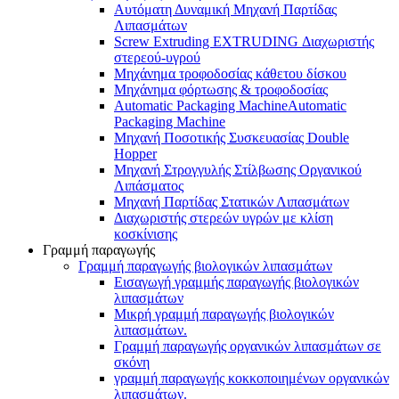
Αυτόματη Δυναμική Μηχανή Παρτίδας
Λιπασμάτων
Screw Extruding EXTRUDING Διαχωριστής
στερεού-υγρού
Μηχάνημα τροφοδοσίας κάθετου δίσκου
Μηχάνημα φόρτωσης & τροφοδοσίας
Automatic Packaging MachineAutomatic
Packaging Machine
Μηχανή Ποσοτικής Συσκευασίας Double
Hopper
Μηχανή Στρογγυλής Στίλβωσης Οργανικού
Λιπάσματος
Μηχανή Παρτίδας Στατικών Λιπασμάτων
Διαχωριστής στερεών υγρών με κλίση
κοσκίνισης
Γραμμή παραγωγής
Γραμμή παραγωγής βιολογικών λιπασμάτων
Εισαγωγή γραμμής παραγωγής βιολογικών
λιπασμάτων
Μικρή γραμμή παραγωγής βιολογικών
λιπασμάτων.
Γραμμή παραγωγής οργανικών λιπασμάτων σε
σκόνη
γραμμή παραγωγής κοκκοποιημένων οργανικών
λιπασμάτων.