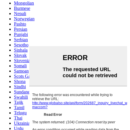
Mongolian
Burmese
Nepali
Norwegian
Pashto
Persian
Punjabi
Serbian
Sesotho
Sinhala
Slovak
Slovenian
Somali
Samoan
Scots Gaelic
Shona
Sindhi
Sundanese
Swahili
Tajik
Tamil
Telugu
Thai
Ukrainian
Urdu