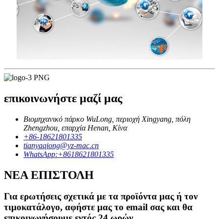
επικοινωνήστε μαζί μας
Βιομηχανικό πάρκο WuLong, περιοχή Xingyang, πόλη
Zhengzhou, επαρχία Henan, Κίνα
+86-18621801335
tianyaqiong@yz-mac.cn
WhatsApp:+8618621801335
ΝΕΑ ΕΠΙΣΤΟΛΗ
Για ερωτήσεις σχετικά με τα προϊόντα μας ή τον
τιμοκατάλογο, αφήστε μας το email σας και θα
επικοινωνήσουμε εντός 24 ωρών.