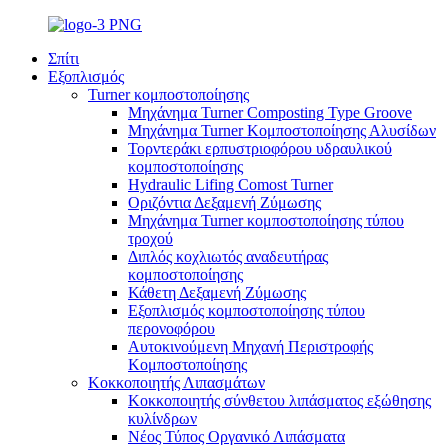
Σπίτι
Εξοπλισμός
Turner κομποστοποίησης
Μηχάνημα Turner Composting Type Groove
Μηχάνημα Turner Κομποστοποίησης Αλυσίδων
Τορντεράκι ερπυστριοφόρου υδραυλικού
κομποστοποίησης
Hydraulic Lifing Comost Turner
Οριζόντια Δεξαμενή Ζύμωσης
Μηχάνημα Turner κομποστοποίησης τύπου
τροχού
Διπλός κοχλιωτός αναδευτήρας
κομποστοποίησης
Κάθετη Δεξαμενή Ζύμωσης
Εξοπλισμός κομποστοποίησης τύπου
περονοφόρου
Αυτοκινούμενη Μηχανή Περιστροφής
Κομποστοποίησης
Κοκκοποιητής Λιπασμάτων
Κοκκοποιητής σύνθετου λιπάσματος εξώθησης
κυλίνδρων
Νέος Τύπος Οργανικό Λιπάσματα