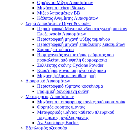
Οριζόντιο Μίξερ Λιπασμάτων
Μηχάνημα μείκτη δίσκων
Μίξερ λιπασμάτων BB
Κάθετος Αναμίκτης Λιπασμάτων
Σειρά Λιπασμάτων Dryer & Cooler
Περιστροφικό Μονοκύλινδρο στεγνωτήριο στην
Επεξεργασία Λιπασμάτων
Περιστροφική μηχανή ψύξης τυμπάνου
Περιστροφική μηχανή επικάλυψης λιπασμάτων
Σόμπα ζεστού αέρα
Βιομηχανικός ανεμιστήρας ρεύματος που
προκαλείται από υψηλή θερμοκρασία
Συλλέκτης σκόνης Cyclone Powder
Καυστήρας κονιοποιημένου άνθρακα
Μηχανή ψύξης με αντίθετη ροή
Διακριτικό Λιπασμάτων
Περιστροφικό τύμπανο κοσκίνισμα
Γραμμική δονούμενη οθόνη
Μεταφορέας Λιπασμάτων
Μηχάνημα μεταφορικής ταινίας από καουτσούκ
Φορητός φορητός ιμάντας
Μεταφορικός ιμάντας κάθετου πλευρικού
τοιχώματος μεγάλης γωνίας
Ανελκυστήρας Bucket
Εξοπλισμός αξεσουάρ