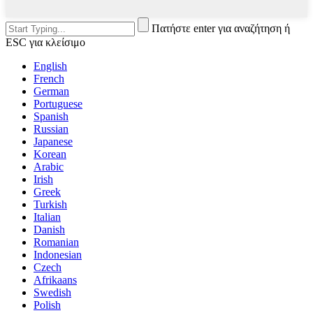
Πατήστε enter για αναζήτηση ή
ESC για κλείσιμο
English
French
German
Portuguese
Spanish
Russian
Japanese
Korean
Arabic
Irish
Greek
Turkish
Italian
Danish
Romanian
Indonesian
Czech
Afrikaans
Swedish
Polish