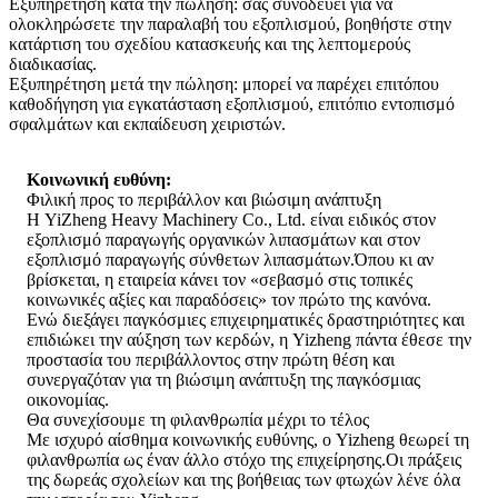
Εξυπηρέτηση κατά την πώληση: σας συνοδεύει για να
ολοκληρώσετε την παραλαβή του εξοπλισμού, βοηθήστε στην
κατάρτιση του σχεδίου κατασκευής και της λεπτομερούς
διαδικασίας.
Εξυπηρέτηση μετά την πώληση: μπορεί να παρέχει επιτόπου
καθοδήγηση για εγκατάσταση εξοπλισμού, επιτόπιο εντοπισμό
σφαλμάτων και εκπαίδευση χειριστών.
Κοινωνική ευθύνη:
Φιλική προς το περιβάλλον και βιώσιμη ανάπτυξη
Η YiZheng Heavy Machinery Co., Ltd. είναι ειδικός στον
εξοπλισμό παραγωγής οργανικών λιπασμάτων και στον
εξοπλισμό παραγωγής σύνθετων λιπασμάτων.Όπου κι αν
βρίσκεται, η εταιρεία κάνει τον «σεβασμό στις τοπικές
κοινωνικές αξίες και παραδόσεις» τον πρώτο της κανόνα.
Ενώ διεξάγει παγκόσμιες επιχειρηματικές δραστηριότητες και
επιδιώκει την αύξηση των κερδών, η Yizheng πάντα έθεσε την
προστασία του περιβάλλοντος στην πρώτη θέση και
συνεργαζόταν για τη βιώσιμη ανάπτυξη της παγκόσμιας
οικονομίας.
Θα συνεχίσουμε τη φιλανθρωπία μέχρι το τέλος
Με ισχυρό αίσθημα κοινωνικής ευθύνης, ο Yizheng θεωρεί τη
φιλανθρωπία ως έναν άλλο στόχο της επιχείρησης.Οι πράξεις
της δωρεάς σχολείων και της βοήθειας των φτωχών λένε όλα