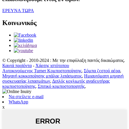
ΕΡΕΥΝΑ ΤΩΡΑ
Κοινωνικός
© Copyright - 2010-2024 : Με την επιφύλαξη παντός δικαιώματος.
Καυτά προϊόντα
-
Χάρτης ιστότοπου
Αυτοκινούμενος Turner Κομποστοποίησης
,
Σόμπα ζεστού αέρα
,
Μηχανή κοκκοποίησης μπάλας λιπάσματος
,
Ημιαυτόματη μηχανή
συσκευασίας λιπασμάτων
,
Διπλός κοχλιωτός αναδευτήρας
κομποστοποίησης
,
Σπιτικό κομποστοποιητής
,
Να στείλετε e-mail
WhatsApp
x