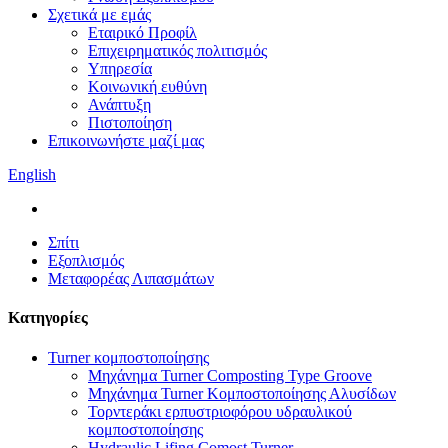
Σχετικά με εμάς
Εταιρικό Προφίλ
Επιχειρηματικός πολιτισμός
Υπηρεσία
Κοινωνική ευθύνη
Ανάπτυξη
Πιστοποίηση
Επικοινωνήστε μαζί μας
English
Σπίτι
Εξοπλισμός
Μεταφορέας Λιπασμάτων
Κατηγορίες
Turner κομποστοποίησης
Μηχάνημα Turner Composting Type Groove
Μηχάνημα Turner Κομποστοποίησης Αλυσίδων
Τορντεράκι ερπυστριοφόρου υδραυλικού
κομποστοποίησης
Hydraulic Lifing Comost Turner