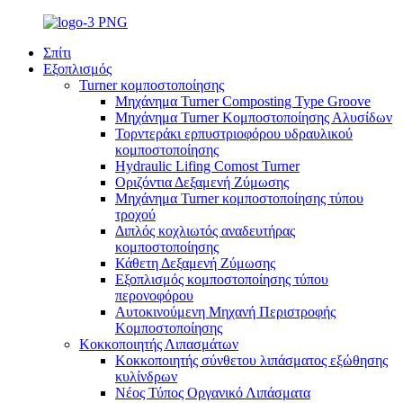
Σπίτι
Εξοπλισμός
Turner κομποστοποίησης
Μηχάνημα Turner Composting Type Groove
Μηχάνημα Turner Κομποστοποίησης Αλυσίδων
Τορντεράκι ερπυστριοφόρου υδραυλικού
κομποστοποίησης
Hydraulic Lifing Comost Turner
Οριζόντια Δεξαμενή Ζύμωσης
Μηχάνημα Turner κομποστοποίησης τύπου
τροχού
Διπλός κοχλιωτός αναδευτήρας
κομποστοποίησης
Κάθετη Δεξαμενή Ζύμωσης
Εξοπλισμός κομποστοποίησης τύπου
περονοφόρου
Αυτοκινούμενη Μηχανή Περιστροφής
Κομποστοποίησης
Κοκκοποιητής Λιπασμάτων
Κοκκοποιητής σύνθετου λιπάσματος εξώθησης
κυλίνδρων
Νέος Τύπος Οργανικό Λιπάσματα