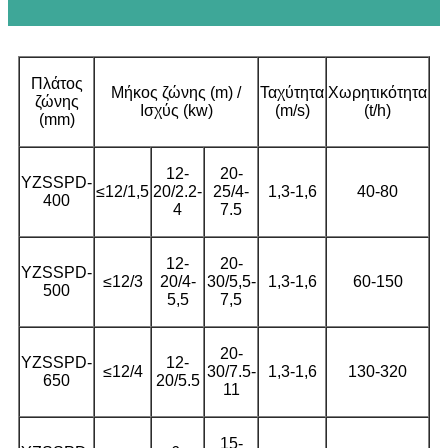
Πλάτος
Μήκος ζώνης (m) /
Ταχύτητα
Χωρητικότητα
ζώνης
Ισχύς (kw)
(m/s)
(t/h)
(mm)
12-
20-
YZSSPD-
≤12/1,5
20/2.2-
25/4-
1,3-1,6
40-80
400
4
7.5
12-
20-
YZSSPD-
≤12/3
20/4-
30/5,5-
1,3-1,6
60-150
500
5,5
7,5
20-
YZSSPD-
12-
≤12/4
30/7.5-
1,3-1,6
130-320
650
20/5.5
11
15-