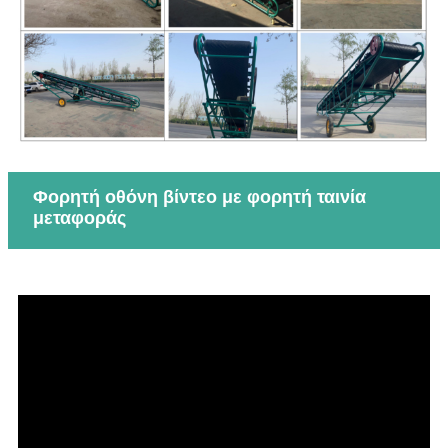
Φορητή οθόνη βίντεο με φορητή ταινία
μεταφοράς