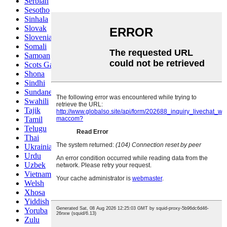
Serbian
Sesotho
Sinhala
Slovak
Slovenian
Somali
Samoan
Scots Gaelic
Shona
Sindhi
Sundanese
Swahili
Tajik
Tamil
Telugu
Thai
Ukrainian
Urdu
Uzbek
Vietnamese
Welsh
Xhosa
Yiddish
Yoruba
Zulu