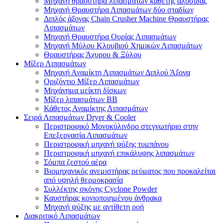
Μηχανή θραυστήρα λιπασμάτων κάθετης αλυσίδας
Μηχανή Θραυστήρα Λιπασμάτων δύο σταδίων
Διπλός άξονας Chain Crusher Machine Θραυστήρας
Λιπασμάτων
Μηχανή Θραυστήρα Ουρίας Λιπασμάτων
Μηχανή Μύλου Κλουβιού Χημικών Λιπασμάτων
Θραυστήρας Άχυρου & Ξύλου
Μίξερ Λιπασμάτων
Μηχανή Αναμίκτη Λιπασμάτων Διπλού Άξονα
Οριζόντιο Μίξερ Λιπασμάτων
Μηχάνημα μείκτη δίσκων
Μίξερ λιπασμάτων BB
Κάθετος Αναμίκτης Λιπασμάτων
Σειρά Λιπασμάτων Dryer & Cooler
Περιστροφικό Μονοκύλινδρο στεγνωτήριο στην
Επεξεργασία Λιπασμάτων
Περιστροφική μηχανή ψύξης τυμπάνου
Περιστροφική μηχανή επικάλυψης λιπασμάτων
Σόμπα ζεστού αέρα
Βιομηχανικός ανεμιστήρας ρεύματος που προκαλείται
από υψηλή θερμοκρασία
Συλλέκτης σκόνης Cyclone Powder
Καυστήρας κονιοποιημένου άνθρακα
Μηχανή ψύξης με αντίθετη ροή
Διακριτικό Λιπασμάτων