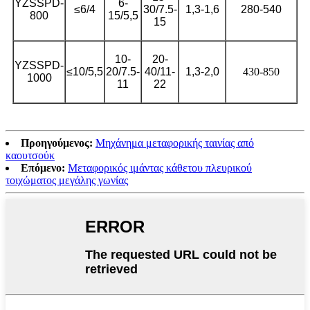
YZSSPD-
6-
≤6/4
30/7.5-
1,3-1,6
280-540
800
15/5,5
15
10-
20-
YZSSPD-
≤10/5,5
20/7.5-
40/11-
1,3-2,0
430-850
1000
11
22
Προηγούμενος:
Μηχάνημα μεταφορικής ταινίας από
καουτσούκ
Επόμενο:
Μεταφορικός ιμάντας κάθετου πλευρικού
τοιχώματος μεγάλης γωνίας