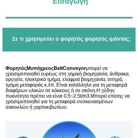
Εισαγωγή
Σε τι χρησιμεύει ο φορητός φορητός ιμάντας;
Φορητός
M
υπόχρεος
B
elt
C
onveyo
r
μπορεί να
χρησιμοποιηθεί ευρέως στη χημική βιομηχανία, άνθρακα,
ορυχείο, ηλεκτρικό τμήμα, ελαφριά βιομηχανία, σιτηρά,
τμήμα μεταφοράς κ.λπ. Είναι κατάλληλο για τη μεταφορά
διαφόρων υλικών σε κόκκους ή σε σκόνη.Η χύδην
πυκνότητα πρέπει να είναι 0,5~2,5t/m3.Μπορεί επίσης να
χρησιμοποιηθεί για τη μεταφορά συσκευασμένων
σακουλών ή χαρτοκιβωτίων.