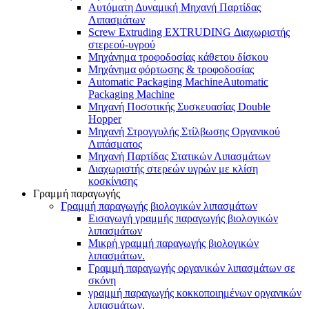
Αυτόματη Δυναμική Μηχανή Παρτίδας
Λιπασμάτων
Screw Extruding EXTRUDING Διαχωριστής
στερεού-υγρού
Μηχάνημα τροφοδοσίας κάθετου δίσκου
Μηχάνημα φόρτωσης & τροφοδοσίας
Automatic Packaging MachineAutomatic
Packaging Machine
Μηχανή Ποσοτικής Συσκευασίας Double
Hopper
Μηχανή Στρογγυλής Στίλβωσης Οργανικού
Λιπάσματος
Μηχανή Παρτίδας Στατικών Λιπασμάτων
Διαχωριστής στερεών υγρών με κλίση
κοσκίνισης
Γραμμή παραγωγής
Γραμμή παραγωγής βιολογικών λιπασμάτων
Εισαγωγή γραμμής παραγωγής βιολογικών
λιπασμάτων
Μικρή γραμμή παραγωγής βιολογικών
λιπασμάτων.
Γραμμή παραγωγής οργανικών λιπασμάτων σε
σκόνη
γραμμή παραγωγής κοκκοποιημένων οργανικών
λιπασμάτων.