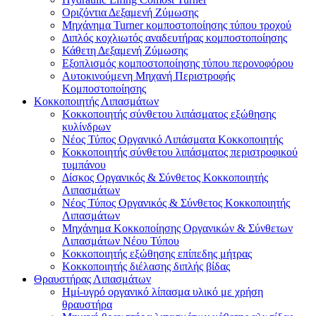
Οριζόντια Δεξαμενή Ζύμωσης
Μηχάνημα Turner κομποστοποίησης τύπου τροχού
Διπλός κοχλιωτός αναδευτήρας κομποστοποίησης
Κάθετη Δεξαμενή Ζύμωσης
Εξοπλισμός κομποστοποίησης τύπου περονοφόρου
Αυτοκινούμενη Μηχανή Περιστροφής
Κομποστοποίησης
Κοκκοποιητής Λιπασμάτων
Κοκκοποιητής σύνθετου λιπάσματος εξώθησης
κυλίνδρων
Νέος Τύπος Οργανικό Λιπάσματα Κοκκοποιητής
Κοκκοποιητής σύνθετου λιπάσματος περιστροφικού
τυμπάνου
Δίσκος Οργανικός & Σύνθετος Κοκκοποιητής
Λιπασμάτων
Νέος Τύπος Οργανικός & Σύνθετος Κοκκοποιητής
Λιπασμάτων
Μηχάνημα Κοκκοποίησης Οργανικών & Σύνθετων
Λιπασμάτων Νέου Τύπου
Κοκκοποιητής εξώθησης επίπεδης μήτρας
Κοκκοποιητής διέλασης διπλής βίδας
Θραυστήρας Λιπασμάτων
Ημί-υγρό οργανικό λίπασμα υλικό με χρήση
θραυστήρα