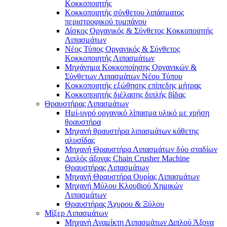
Κοκκοποιητής
Κοκκοποιητής σύνθετου λιπάσματος
περιστροφικού τυμπάνου
Δίσκος Οργανικός & Σύνθετος Κοκκοποιητής
Λιπασμάτων
Νέος Τύπος Οργανικός & Σύνθετος
Κοκκοποιητής Λιπασμάτων
Μηχάνημα Κοκκοποίησης Οργανικών &
Σύνθετων Λιπασμάτων Νέου Τύπου
Κοκκοποιητής εξώθησης επίπεδης μήτρας
Κοκκοποιητής διέλασης διπλής βίδας
Θραυστήρας Λιπασμάτων
Ημί-υγρό οργανικό λίπασμα υλικό με χρήση
θραυστήρα
Μηχανή θραυστήρα λιπασμάτων κάθετης
αλυσίδας
Μηχανή Θραυστήρα Λιπασμάτων δύο σταδίων
Διπλός άξονας Chain Crusher Machine
Θραυστήρας Λιπασμάτων
Μηχανή Θραυστήρα Ουρίας Λιπασμάτων
Μηχανή Μύλου Κλουβιού Χημικών
Λιπασμάτων
Θραυστήρας Άχυρου & Ξύλου
Μίξερ Λιπασμάτων
Μηχανή Αναμίκτη Λιπασμάτων Διπλού Άξονα