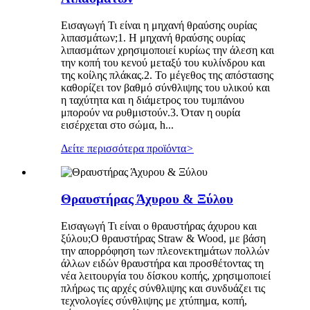
Εισαγωγή Τι είναι η μηχανή θραύσης ουρίας
λιπασμάτων;1. Η μηχανή θραύσης ουρίας
λιπασμάτων χρησιμοποιεί κυρίως την άλεση και
την κοπή του κενού μεταξύ του κυλίνδρου και
της κοίλης πλάκας.2. Το μέγεθος της απόστασης
καθορίζει τον βαθμό σύνθλιψης του υλικού και
η ταχύτητα και η διάμετρος του τυμπάνου
μπορούν να ρυθμιστούν.3. Όταν η ουρία
εισέρχεται στο σώμα, h...
Δείτε περισσότερα προϊόντα
>
Θραυστήρας Άχυρου & Ξύλου
Εισαγωγή Τι είναι ο θραυστήρας άχυρου και
ξύλου;Ο θραυστήρας Straw & Wood, με βάση
την απορρόφηση των πλεονεκτημάτων πολλών
άλλων ειδών θραυστήρα και προσθέτοντας τη
νέα λειτουργία του δίσκου κοπής, χρησιμοποιεί
πλήρως τις αρχές σύνθλιψης και συνδυάζει τις
τεχνολογίες σύνθλιψης με χτύπημα, κοπή,