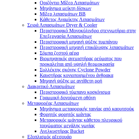
Οριζόντιο Μίξερ Λιπασμάτων
Μηχάνημα μείκτη δίσκων
Μίξερ λιπασμάτων BB
Κάθετος Αναμίκτης Λιπασμάτων
Σειρά Λιπασμάτων Dryer & Cooler
Περιστροφικό Μονοκύλινδρο στεγνωτήριο στην
Επεξεργασία Λιπασμάτων
Περιστροφική μηχανή ψύξης τυμπάνου
Περιστροφική μηχανή επικάλυψης λιπασμάτων
Σόμπα ζεστού αέρα
Βιομηχανικός ανεμιστήρας ρεύματος που
προκαλείται από υψηλή θερμοκρασία
Συλλέκτης σκόνης Cyclone Powder
Καυστήρας κονιοποιημένου άνθρακα
Μηχανή ψύξης με αντίθετη ροή
Διακριτικό Λιπασμάτων
Περιστροφικό τύμπανο κοσκίνισμα
Γραμμική δονούμενη οθόνη
Μεταφορέας Λιπασμάτων
Μηχάνημα μεταφορικής ταινίας από καουτσούκ
Φορητός φορητός ιμάντας
Μεταφορικός ιμάντας κάθετου πλευρικού
τοιχώματος μεγάλης γωνίας
Ανελκυστήρας Bucket
Εξοπλισμός αξεσουάρ