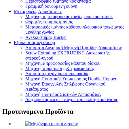
Περιστροφικό τύμπανο κοσκίνισμα
Γραμμική δονούμενη οθόνη
Μεταφορέας Λιπασμάτων
Μηχάνημα μεταφορικής ταινίας από καουτσούκ
Φορητός φορητός ιμάντας
Μεταφορικός ιμάντας κάθετου πλευρικού τοιχώματος
μεγάλης γωνίας
Ανελκυστήρας Bucket
Εξοπλισμός αξεσουάρ
Αυτόματη Δυναμική Μηχανή Παρτίδας Λιπασμάτων
Screw Extruding EXTRUDING Διαχωριστής
στερεού-υγρού
Μηχάνημα τροφοδοσίας κάθετου δίσκου
Μηχάνημα φόρτωσης & τροφοδοσίας
Αυτόματο μηχάνημα συσκευασίας
Μηχανή Ποσοτικής Συσκευασίας Double Hopper
Μηχανή Στρογγυλής Στίλβωσης Οργανικού
Λιπάσματος
Μηχανή Παρτίδας Στατικών Λιπασμάτων
Διαχωριστής στερεών υγρών με κλίση κοσκίνισης
Προτεινόμενα Προϊόντα