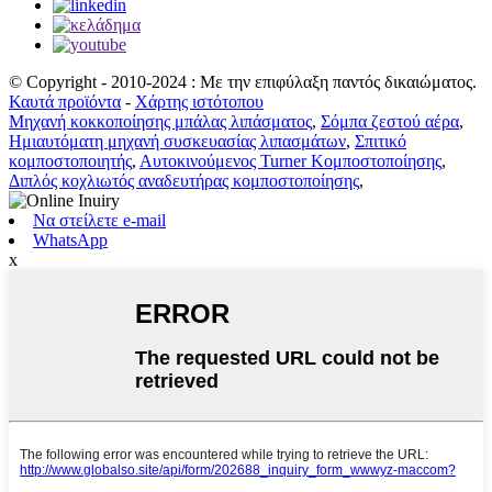
© Copyright - 2010-2024 : Με την επιφύλαξη παντός δικαιώματος.
Καυτά προϊόντα
-
Χάρτης ιστότοπου
Μηχανή κοκκοποίησης μπάλας λιπάσματος
,
Σόμπα ζεστού αέρα
,
Ημιαυτόματη μηχανή συσκευασίας λιπασμάτων
,
Σπιτικό
κομποστοποιητής
,
Αυτοκινούμενος Turner Κομποστοποίησης
,
Διπλός κοχλιωτός αναδευτήρας κομποστοποίησης
,
Να στείλετε e-mail
WhatsApp
x