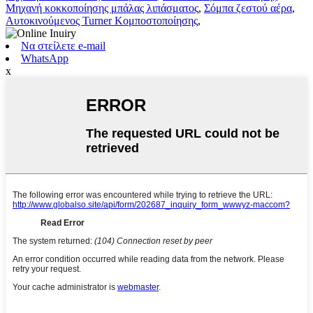
Μηχανή κοκκοποίησης μπάλας λιπάσματος
,
Σόμπα ζεστού αέρα
,
Αυτοκινούμενος Turner Κομποστοποίησης
,
Να στείλετε e-mail
WhatsApp
x