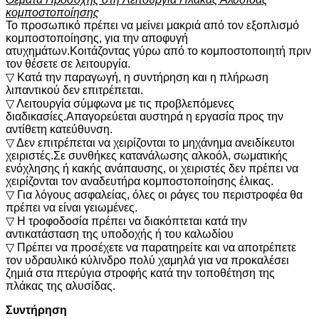
κομποστοποίησης
Το προσωπικό πρέπει να μείνει μακριά από τον εξοπλισμό
κομποστοποίησης, για την αποφυγή
ατυχημάτων.Κοιτάζοντας γύρω από το κομποστοποιητή πριν
τον θέσετε σε λειτουργία.
▽ Κατά την παραγωγή, η συντήρηση και η πλήρωση
λιπαντικού δεν επιτρέπεται.
▽ Λειτουργία σύμφωνα με τις προβλεπόμενες
διαδικασίες.Απαγορεύεται αυστηρά η εργασία προς την
αντίθετη κατεύθυνση.
▽ Δεν επιτρέπεται να χειρίζονται το μηχάνημα ανειδίκευτοι
χειριστές.Σε συνθήκες κατανάλωσης αλκοόλ, σωματικής
ενόχλησης ή κακής ανάπαυσης, οι χειριστές δεν πρέπει να
χειρίζονται τον αναδευτήρα κομποστοποίησης έλικας.
▽ Για λόγους ασφαλείας, όλες οι ράγες του περιστροφέα θα
πρέπει να είναι γειωμένες.
▽ Η τροφοδοσία πρέπει να διακόπτεται κατά την
αντικατάσταση της υποδοχής ή του καλωδίου
▽ Πρέπει να προσέχετε να παρατηρείτε και να αποτρέπετε
τον υδραυλικό κύλινδρο πολύ χαμηλά για να προκαλέσει
ζημιά στα πτερύγια στροφής κατά την τοποθέτηση της
πλάκας της αλυσίδας.
Συντήρηση