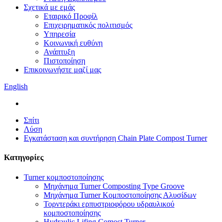
Σχετικά με εμάς
Εταιρικό Προφίλ
Επιχειρηματικός πολιτισμός
Υπηρεσία
Κοινωνική ευθύνη
Ανάπτυξη
Πιστοποίηση
Επικοινωνήστε μαζί μας
English
Σπίτι
Λύση
Εγκατάσταση και συντήρηση Chain Plate Compost Turner
Κατηγορίες
Turner κομποστοποίησης
Μηχάνημα Turner Composting Type Groove
Μηχάνημα Turner Κομποστοποίησης Αλυσίδων
Τορντεράκι ερπυστριοφόρου υδραυλικού
κομποστοποίησης
Hydraulic Lifing Comost Turner