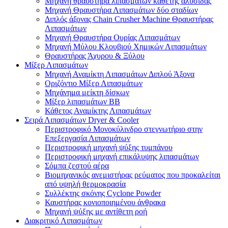
Μηχανή θραυστήρα λιπασμάτων κάθετης αλυσίδας
Μηχανή Θραυστήρα Λιπασμάτων δύο σταδίων
Διπλός άξονας Chain Crusher Machine Θραυστήρας
Λιπασμάτων
Μηχανή Θραυστήρα Ουρίας Λιπασμάτων
Μηχανή Μύλου Κλουβιού Χημικών Λιπασμάτων
Θραυστήρας Άχυρου & Ξύλου
Μίξερ Λιπασμάτων
Μηχανή Αναμίκτη Λιπασμάτων Διπλού Άξονα
Οριζόντιο Μίξερ Λιπασμάτων
Μηχάνημα μείκτη δίσκων
Μίξερ λιπασμάτων BB
Κάθετος Αναμίκτης Λιπασμάτων
Σειρά Λιπασμάτων Dryer & Cooler
Περιστροφικό Μονοκύλινδρο στεγνωτήριο στην
Επεξεργασία Λιπασμάτων
Περιστροφική μηχανή ψύξης τυμπάνου
Περιστροφική μηχανή επικάλυψης λιπασμάτων
Σόμπα ζεστού αέρα
Βιομηχανικός ανεμιστήρας ρεύματος που προκαλείται
από υψηλή θερμοκρασία
Συλλέκτης σκόνης Cyclone Powder
Καυστήρας κονιοποιημένου άνθρακα
Μηχανή ψύξης με αντίθετη ροή
Διακριτικό Λιπασμάτων