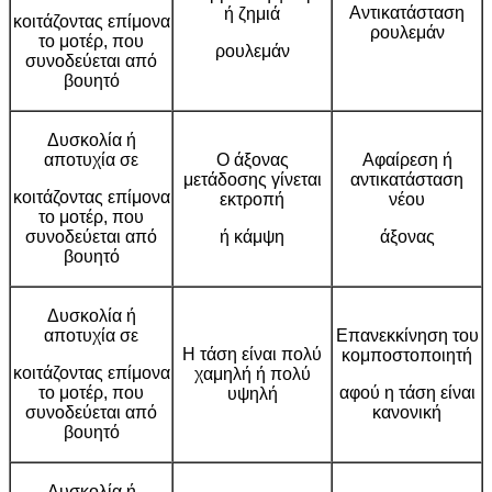
Αντικατάσταση
ή ζημιά
κοιτάζοντας επίμονα
ρουλεμάν
το μοτέρ, που
ρουλεμάν
συνοδεύεται από
βουητό
Δυσκολία ή
αποτυχία σε
Ο άξονας
Αφαίρεση ή
μετάδοσης γίνεται
αντικατάσταση
κοιτάζοντας επίμονα
εκτροπή
νέου
το μοτέρ, που
συνοδεύεται από
ή κάμψη
άξονας
βουητό
Δυσκολία ή
αποτυχία σε
Επανεκκίνηση του
Η τάση είναι πολύ
κομποστοποιητή
κοιτάζοντας επίμονα
χαμηλή ή πολύ
το μοτέρ, που
αφού η τάση είναι
υψηλή
συνοδεύεται από
κανονική
βουητό
Δυσκολία ή