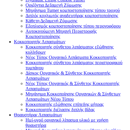
Οριζόντια Δεξαμενή Ζύμωσης
Μηχάνημα Turner κομποστοποίησης τύπου τροχού
Διπλός κοχλιωτός αναδευτήρας κομποστοποίησης
Κάθετη Δεξαμενή Ζύμωσης
Εξοπλισμός κομποστοποίησης τύπου περονοφόρου
Αυτοκινούμενη Μηχανή Περιστροφής
Κομποστοποίησης
Κοκκοποιητής Λιπασμάτων
Κοκκοποιητής σύνθετου λιπάσματος εξώθησης
κυλίνδρων
Νέος Τύπος Οργανικό Λιπάσματα Κοκκοποιητής
Κοκκοποιητής σύνθετου λιπάσματος περιστροφικού
τυμπάνου
Δίσκος Οργανικός & Σύνθετος Κοκκοποιητής
Λιπασμάτων
Νέος Τύπος Οργανικός & Σύνθετος Κοκκοποιητής
Λιπασμάτων
Μηχάνημα Κοκκοποίησης Οργανικών & Σύνθετων
Λιπασμάτων Νέου Τύπου
Κοκκοποιητής εξώθησης επίπεδης μήτρας
Κοκκοποιητής διέλασης διπλής βίδας
Θραυστήρας Λιπασμάτων
Ημί-υγρό οργανικό λίπασμα υλικό με χρήση
θραυστήρα