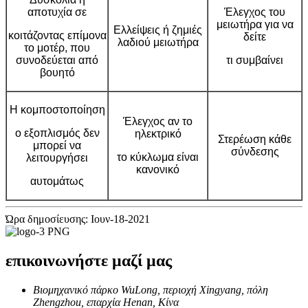
αποτυχία σε
Έλεγχος του
μειωτήρα για να
Ελλείψεις ή ζημιές
κοιτάζοντας επίμονα
δείτε
λαδιού μειωτήρα
το μοτέρ, που
συνοδεύεται από
τι συμβαίνει
βουητό
Η κομποστοποίηση
Έλεγχος αν το
ο εξοπλισμός δεν
ηλεκτρικό
Στερέωση κάθε
μπορεί να
σύνδεσης
το κύκλωμα είναι
λειτουργήσει
κανονικό
αυτομάτως
Ώρα δημοσίευσης: Ιουν-18-2021
επικοινωνήστε μαζί μας
Βιομηχανικό πάρκο WuLong, περιοχή Xingyang, πόλη
Zhengzhou, επαρχία Henan, Κίνα