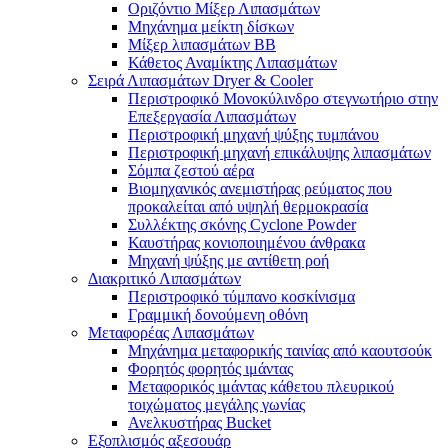
Οριζόντιο Μίξερ Λιπασμάτων
Μηχάνημα μείκτη δίσκων
Μίξερ λιπασμάτων BB
Κάθετος Αναμίκτης Λιπασμάτων
Σειρά Λιπασμάτων Dryer & Cooler
Περιστροφικό Μονοκύλινδρο στεγνωτήριο στην
Επεξεργασία Λιπασμάτων
Περιστροφική μηχανή ψύξης τυμπάνου
Περιστροφική μηχανή επικάλυψης λιπασμάτων
Σόμπα ζεστού αέρα
Βιομηχανικός ανεμιστήρας ρεύματος που
προκαλείται από υψηλή θερμοκρασία
Συλλέκτης σκόνης Cyclone Powder
Καυστήρας κονιοποιημένου άνθρακα
Μηχανή ψύξης με αντίθετη ροή
Διακριτικό Λιπασμάτων
Περιστροφικό τύμπανο κοσκίνισμα
Γραμμική δονούμενη οθόνη
Μεταφορέας Λιπασμάτων
Μηχάνημα μεταφορικής ταινίας από καουτσούκ
Φορητός φορητός ιμάντας
Μεταφορικός ιμάντας κάθετου πλευρικού
τοιχώματος μεγάλης γωνίας
Ανελκυστήρας Bucket
Εξοπλισμός αξεσουάρ