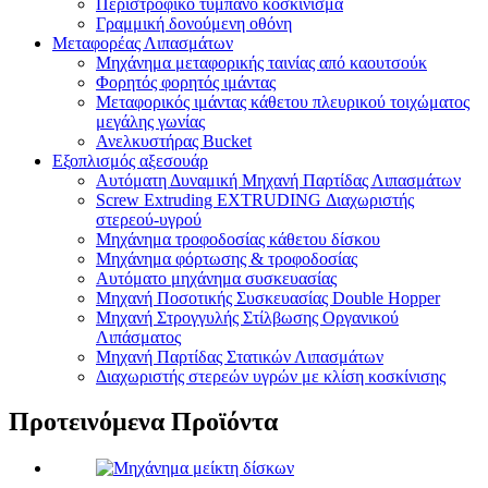
Περιστροφικό τύμπανο κοσκίνισμα
Γραμμική δονούμενη οθόνη
Μεταφορέας Λιπασμάτων
Μηχάνημα μεταφορικής ταινίας από καουτσούκ
Φορητός φορητός ιμάντας
Μεταφορικός ιμάντας κάθετου πλευρικού τοιχώματος
μεγάλης γωνίας
Ανελκυστήρας Bucket
Εξοπλισμός αξεσουάρ
Αυτόματη Δυναμική Μηχανή Παρτίδας Λιπασμάτων
Screw Extruding EXTRUDING Διαχωριστής
στερεού-υγρού
Μηχάνημα τροφοδοσίας κάθετου δίσκου
Μηχάνημα φόρτωσης & τροφοδοσίας
Αυτόματο μηχάνημα συσκευασίας
Μηχανή Ποσοτικής Συσκευασίας Double Hopper
Μηχανή Στρογγυλής Στίλβωσης Οργανικού
Λιπάσματος
Μηχανή Παρτίδας Στατικών Λιπασμάτων
Διαχωριστής στερεών υγρών με κλίση κοσκίνισης
Προτεινόμενα Προϊόντα