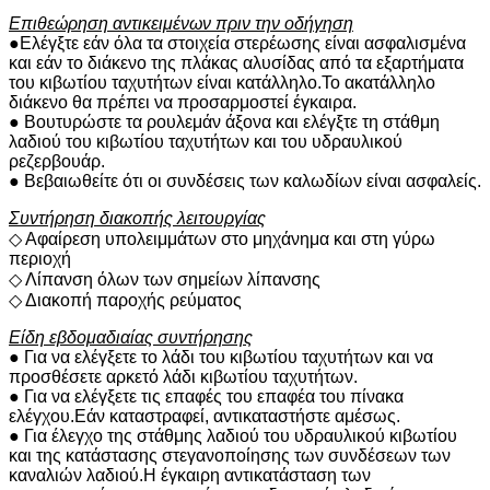
Επιθεώρηση αντικειμένων πριν την οδήγηση
●Ελέγξτε εάν όλα τα στοιχεία στερέωσης είναι ασφαλισμένα
και εάν το διάκενο της πλάκας αλυσίδας από τα εξαρτήματα
του κιβωτίου ταχυτήτων είναι κατάλληλο.Το ακατάλληλο
διάκενο θα πρέπει να προσαρμοστεί έγκαιρα.
● Βουτυρώστε τα ρουλεμάν άξονα και ελέγξτε τη στάθμη
λαδιού του κιβωτίου ταχυτήτων και του υδραυλικού
ρεζερβουάρ.
● Βεβαιωθείτε ότι οι συνδέσεις των καλωδίων είναι ασφαλείς.
Συντήρηση διακοπής λειτουργίας
◇ Αφαίρεση υπολειμμάτων στο μηχάνημα και στη γύρω
περιοχή
◇ Λίπανση όλων των σημείων λίπανσης
◇ Διακοπή παροχής ρεύματος
Είδη εβδομαδιαίας συντήρησης
● Για να ελέγξετε το λάδι του κιβωτίου ταχυτήτων και να
προσθέσετε αρκετό λάδι κιβωτίου ταχυτήτων.
● Για να ελέγξετε τις επαφές του επαφέα του πίνακα
ελέγχου.Εάν καταστραφεί, αντικαταστήστε αμέσως.
● Για έλεγχο της στάθμης λαδιού του υδραυλικού κιβωτίου
και της κατάστασης στεγανοποίησης των συνδέσεων των
καναλιών λαδιού.Η έγκαιρη αντικατάσταση των