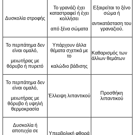
Το γρανάζι έχει
Εξαιρείται το ξένο
καταστραφεί ή έχει
σώμα ή
Δυσκολία στροφής
κολλήσει
αντικατάσταση του
από ξένα σώματα
γραναζιού.
Το περπάτημα δεν
Υπάρχουν άλλα
είναι ομαλό,
θέματα σχετικά με
Καθαρισμός των
το
άλλων θεμάτων
μειωτήρας με
θόρυβο ή πυρετό
καλώδιο βάδισης
Το περπάτημα δεν
είναι ομαλό,
Προσθήκη
Έλλειψη λιπαντικού
μειωτήρας με
λιπαντικού
θόρυβο ή υψηλή
θερμοκρασία
Δυσκολία ή
αποτυχία σε
Υπερβολική φθορά