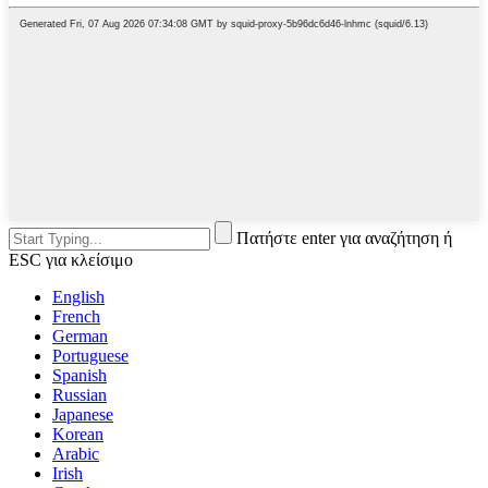
Πατήστε enter για αναζήτηση ή
ESC για κλείσιμο
English
French
German
Portuguese
Spanish
Russian
Japanese
Korean
Arabic
Irish