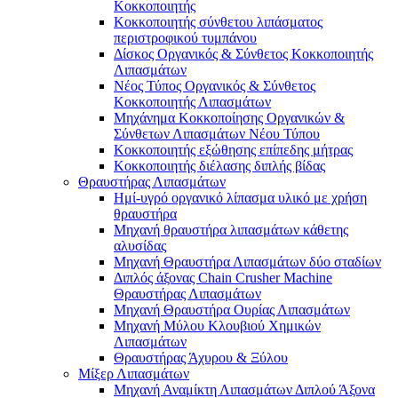
Κοκκοποιητής
Κοκκοποιητής σύνθετου λιπάσματος
περιστροφικού τυμπάνου
Δίσκος Οργανικός & Σύνθετος Κοκκοποιητής
Λιπασμάτων
Νέος Τύπος Οργανικός & Σύνθετος
Κοκκοποιητής Λιπασμάτων
Μηχάνημα Κοκκοποίησης Οργανικών &
Σύνθετων Λιπασμάτων Νέου Τύπου
Κοκκοποιητής εξώθησης επίπεδης μήτρας
Κοκκοποιητής διέλασης διπλής βίδας
Θραυστήρας Λιπασμάτων
Ημί-υγρό οργανικό λίπασμα υλικό με χρήση
θραυστήρα
Μηχανή θραυστήρα λιπασμάτων κάθετης
αλυσίδας
Μηχανή Θραυστήρα Λιπασμάτων δύο σταδίων
Διπλός άξονας Chain Crusher Machine
Θραυστήρας Λιπασμάτων
Μηχανή Θραυστήρα Ουρίας Λιπασμάτων
Μηχανή Μύλου Κλουβιού Χημικών
Λιπασμάτων
Θραυστήρας Άχυρου & Ξύλου
Μίξερ Λιπασμάτων
Μηχανή Αναμίκτη Λιπασμάτων Διπλού Άξονα