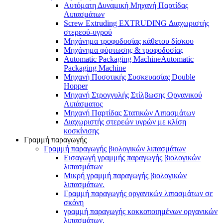
Αυτόματη Δυναμική Μηχανή Παρτίδας
Λιπασμάτων
Screw Extruding EXTRUDING Διαχωριστής
στερεού-υγρού
Μηχάνημα τροφοδοσίας κάθετου δίσκου
Μηχάνημα φόρτωσης & τροφοδοσίας
Automatic Packaging MachineAutomatic
Packaging Machine
Μηχανή Ποσοτικής Συσκευασίας Double
Hopper
Μηχανή Στρογγυλής Στίλβωσης Οργανικού
Λιπάσματος
Μηχανή Παρτίδας Στατικών Λιπασμάτων
Διαχωριστής στερεών υγρών με κλίση
κοσκίνισης
Γραμμή παραγωγής
Γραμμή παραγωγής βιολογικών λιπασμάτων
Εισαγωγή γραμμής παραγωγής βιολογικών
λιπασμάτων
Μικρή γραμμή παραγωγής βιολογικών
λιπασμάτων.
Γραμμή παραγωγής οργανικών λιπασμάτων σε
σκόνη
γραμμή παραγωγής κοκκοποιημένων οργανικών
λιπασμάτων.