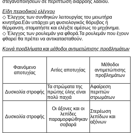
στεγανοποιήσεων σε περίπτωση διαρροής λαδιού.
Είδη περιοδικού ελέγχου
◇ Έλεγχος των συνθηκών λειτουργίας του μειωτήρα
κινητήρα.Εάν υπάρχει μη φυσιολογικός θόρυβος ή
θέρμανση, σταματήστε και ελέγξτε αμέσως το μηχάνημα.
◇ Έλεγχος των ρουλεμάν για φθορά.Τα ρουλεμάν που έχουν
φθαρεί θα πρέπει να αντικατασταθούν.
Κοινά προβλήματα και μέθοδοι αντιμετώπισης προβλημάτων
Μέθοδοι
Φαινόμενο
Αιτίες αποτυχίας
αντιμετώπισης
αποτυχίας
προβλημάτων
Τα στρώματα της
Αφαίρεση
Δυσκολία στροφής
πρώτης ύλης είναι
περιττών
πολύ παχιά
στρωμάτων
Οι άξονες και οι
Στερέωση
λεπίδες
Δυσκολία στροφής
λεπίδων και
παραμορφώθηκαν
αξόνων
σοβαρά