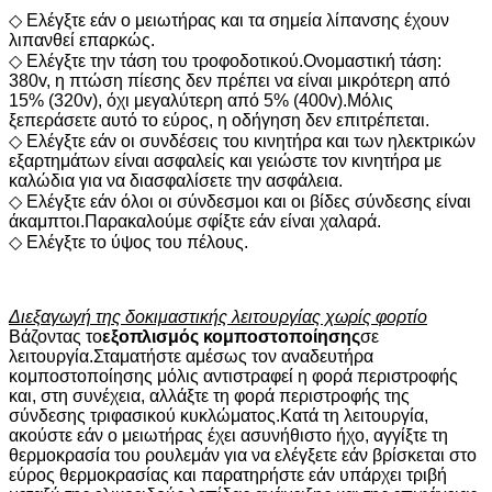
◇ Ελέγξτε εάν ο μειωτήρας και τα σημεία λίπανσης έχουν
λιπανθεί επαρκώς.
◇ Ελέγξτε την τάση του τροφοδοτικού.Ονομαστική τάση:
380v, η πτώση πίεσης δεν πρέπει να είναι μικρότερη από
15% (320v), όχι μεγαλύτερη από 5% (400v).Μόλις
ξεπεράσετε αυτό το εύρος, η οδήγηση δεν επιτρέπεται.
◇ Ελέγξτε εάν οι συνδέσεις του κινητήρα και των ηλεκτρικών
εξαρτημάτων είναι ασφαλείς και γειώστε τον κινητήρα με
καλώδια για να διασφαλίσετε την ασφάλεια.
◇ Ελέγξτε εάν όλοι οι σύνδεσμοι και οι βίδες σύνδεσης είναι
άκαμπτοι.Παρακαλούμε σφίξτε εάν είναι χαλαρά.
◇ Ελέγξτε το ύψος του πέλους.
Διεξαγωγή της δοκιμαστικής λειτουργίας χωρίς φορτίο
Βάζοντας το
εξοπλισμός κομποστοποίησης
σε
λειτουργία.Σταματήστε αμέσως τον αναδευτήρα
κομποστοποίησης μόλις αντιστραφεί η φορά περιστροφής
και, στη συνέχεια, αλλάξτε τη φορά περιστροφής της
σύνδεσης τριφασικού κυκλώματος.Κατά τη λειτουργία,
ακούστε εάν ο μειωτήρας έχει ασυνήθιστο ήχο, αγγίξτε τη
θερμοκρασία του ρουλεμάν για να ελέγξετε εάν βρίσκεται στο
εύρος θερμοκρασίας και παρατηρήστε εάν υπάρχει τριβή