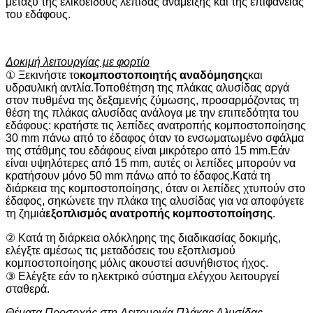
μεταξύ της ελικοειδούς λεπίδας ανάμειξης και της επιφάνειας
του εδάφους.
Δοκιμή λειτουργίας με φορτίο
① Ξεκινήστε το
κομποστοποιητής αναδόμησης
και
υδραυλική αντλία.Τοποθέτηση της πλάκας αλυσίδας αργά
στον πυθμένα της δεξαμενής ζύμωσης, προσαρμόζοντας τη
θέση της πλάκας αλυσίδας ανάλογα με την επιπεδότητα του
εδάφους: κρατήστε τις λεπίδες ανατροπής κομποστοποίησης
30 mm πάνω από το έδαφος όταν το ενσωματωμένο σφάλμα
της στάθμης του εδάφους είναι μικρότερο από 15 mm.Εάν
είναι υψηλότερες από 15 mm, αυτές οι λεπίδες μπορούν να
κρατήσουν μόνο 50 mm πάνω από το έδαφος.Κατά τη
διάρκεια της κομποστοποίησης, όταν οι λεπίδες χτυπούν στο
έδαφος, σηκώνετε την πλάκα της αλυσίδας για να αποφύγετε
τη ζημιά
εξοπλισμός ανατροπής κομποστοποίησης
.
② Κατά τη διάρκεια ολόκληρης της διαδικασίας δοκιμής,
ελέγξτε αμέσως τις μεταδόσεις του εξοπλισμού
κομποστοποίησης μόλις ακουστεί ασυνήθιστος ήχος.
③ Ελέγξτε εάν το ηλεκτρικό σύστημα ελέγχου λειτουργεί
σταθερά.
Θέματα Προσοχής στη Λειτουργία Πλάκας Αλυσίδας