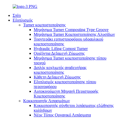
Σπίτι
Εξοπλισμός
Turner κομποστοποίησης
Μηχάνημα Turner Composting Type Groove
Μηχάνημα Turner Κομποστοποίησης Αλυσίδων
Τορντεράκι ερπυστριοφόρου υδραυλικού
κομποστοποίησης
Hydraulic Lifing Comost Turner
Οριζόντια Δεξαμενή Ζύμωσης
Μηχάνημα Turner κομποστοποίησης τύπου
τροχού
Διπλός κοχλιωτός αναδευτήρας
κομποστοποίησης
Κάθετη Δεξαμενή Ζύμωσης
Εξοπλισμός κομποστοποίησης τύπου
περονοφόρου
Αυτοκινούμενη Μηχανή Περιστροφής
Κομποστοποίησης
Κοκκοποιητής Λιπασμάτων
Κοκκοποιητής σύνθετου λιπάσματος εξώθησης
κυλίνδρων
Νέος Τύπος Οργανικό Λιπάσματα