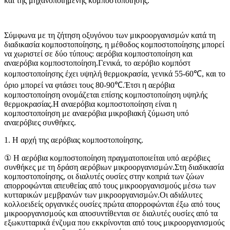
και της μηχανοποιημένης κομποστοποίησης.
Σύμφωνα με τη ζήτηση οξυγόνου των μικροοργανισμών κατά τη
διαδικασία κομποστοποίησης, η μέθοδος κομποστοποίησης μπορεί
να χωριστεί σε δύο τύπους: αερόβια κομποστοποίηση και
αναερόβια κομποστοποίηση.Γενικά, το αερόβιο κομπόστ
κομποστοποίησης έχει υψηλή θερμοκρασία, γενικά 55-60℃, και το
όριο μπορεί να φτάσει τους 80-90℃.Έτσι η αερόβια
κομποστοποίηση ονομάζεται επίσης κομποστοποίηση υψηλής
θερμοκρασίας.Η αναερόβια κομποστοποίηση είναι η
κομποστοποίηση με αναερόβια μικροβιακή ζύμωση υπό
αναερόβιες συνθήκες.
1. Η αρχή της αερόβιας κομποστοποίησης.
① Η αερόβια κομποστοποίηση πραγματοποιείται υπό αερόβιες
συνθήκες με τη δράση αερόβιων μικροοργανισμών.Στη διαδικασία
κομποστοποίησης, οι διαλυτές ουσίες στην κοπριά των ζώων
απορροφώνται απευθείας από τους μικροοργανισμούς μέσω των
κυτταρικών μεμβρανών των μικροοργανισμών.Οι αδιάλυτες
κολλοειδείς οργανικές ουσίες πρώτα απορροφώνται έξω από τους
μικροοργανισμούς και αποσυντίθενται σε διαλυτές ουσίες από τα
εξωκυτταρικά ένζυμα που εκκρίνονται από τους μικροοργανισμούς