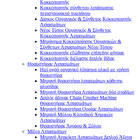
Κοκκοποιητής
Κοκκοποιητής σύνθετου λιπάσματος
περιστροφικού τυμπάνου
Δίσκος Οργανικός & Σύνθετος Κοκκοποιητής
Λιπασμάτων
Νέος Τύπος Οργανικός & Σύνθετος
Κοκκοποιητής Λιπασμάτων
Μηχάνημα Κοκκοποίησης Οργανικών &
Σύνθετων Λιπασμάτων Νέου Τύπου
Κοκκοποιητής εξώθησης επίπεδης μήτρας
Κοκκοποιητής διέλασης διπλής βίδας
Θραυστήρας Λιπασμάτων
Ημί-υγρό οργανικό λίπασμα υλικό με χρήση
θραυστήρα
Μηχανή θραυστήρα λιπασμάτων κάθετης
αλυσίδας
Μηχανή Θραυστήρα Λιπασμάτων δύο σταδίων
Διπλός άξονας Chain Crusher Machine
Θραυστήρας Λιπασμάτων
Μηχανή Θραυστήρα Ουρίας Λιπασμάτων
Μηχανή Μύλου Κλουβιού Χημικών
Λιπασμάτων
Θραυστήρας Άχυρου & Ξύλου
Μίξερ Λιπασμάτων
Μηχανή Αναμίκτη Λιπασμάτων Διπλού Άξονα