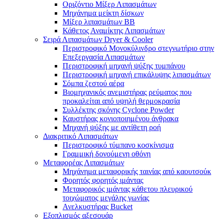
Οριζόντιο Μίξερ Λιπασμάτων
Μηχάνημα μείκτη δίσκων
Μίξερ λιπασμάτων BB
Κάθετος Αναμίκτης Λιπασμάτων
Σειρά Λιπασμάτων Dryer & Cooler
Περιστροφικό Μονοκύλινδρο στεγνωτήριο στην
Επεξεργασία Λιπασμάτων
Περιστροφική μηχανή ψύξης τυμπάνου
Περιστροφική μηχανή επικάλυψης λιπασμάτων
Σόμπα ζεστού αέρα
Βιομηχανικός ανεμιστήρας ρεύματος που
προκαλείται από υψηλή θερμοκρασία
Συλλέκτης σκόνης Cyclone Powder
Καυστήρας κονιοποιημένου άνθρακα
Μηχανή ψύξης με αντίθετη ροή
Διακριτικό Λιπασμάτων
Περιστροφικό τύμπανο κοσκίνισμα
Γραμμική δονούμενη οθόνη
Μεταφορέας Λιπασμάτων
Μηχάνημα μεταφορικής ταινίας από καουτσούκ
Φορητός φορητός ιμάντας
Μεταφορικός ιμάντας κάθετου πλευρικού
τοιχώματος μεγάλης γωνίας
Ανελκυστήρας Bucket
Εξοπλισμός αξεσουάρ