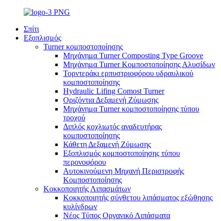
Σπίτι
Εξοπλισμός
Turner κομποστοποίησης
Μηχάνημα Turner Composting Type Groove
Μηχάνημα Turner Κομποστοποίησης Αλυσίδων
Τορντεράκι ερπυστριοφόρου υδραυλικού
κομποστοποίησης
Hydraulic Lifing Comost Turner
Οριζόντια Δεξαμενή Ζύμωσης
Μηχάνημα Turner κομποστοποίησης τύπου
τροχού
Διπλός κοχλιωτός αναδευτήρας
κομποστοποίησης
Κάθετη Δεξαμενή Ζύμωσης
Εξοπλισμός κομποστοποίησης τύπου
περονοφόρου
Αυτοκινούμενη Μηχανή Περιστροφής
Κομποστοποίησης
Κοκκοποιητής Λιπασμάτων
Κοκκοποιητής σύνθετου λιπάσματος εξώθησης
κυλίνδρων
Νέος Τύπος Οργανικό Λιπάσματα