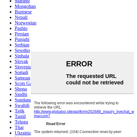
Marathi
Mongolian
Burmese
Nepali
Norwegian
Pashto
Persian
Punjabi
Serbian
Sesotho
Sinhala
Slovak
Slovenian
Somali
Samoan
Scots Gaelic
Shona
Sindhi
Sundanese
Swahili
Tajik
Tamil
Telugu
Thai
Ukrainian