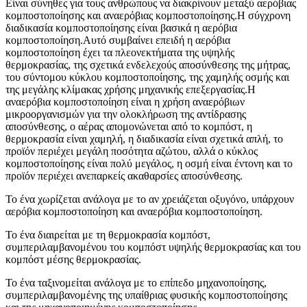
Είναι σύνηθες για τους ανθρώπους να διακρίνουν μεταξύ αερόβιας
κομποστοποίησης και αναερόβιας κομποστοποίησης.Η σύγχρονη
διαδικασία κομποστοποίησης είναι βασικά η αερόβια
κομποστοποίηση.Αυτό συμβαίνει επειδή η αερόβια
κομποστοποίηση έχει τα πλεονεκτήματα της υψηλής
θερμοκρασίας, της σχετικά ενδελεχούς αποσύνθεσης της μήτρας,
του σύντομου κύκλου κομποστοποίησης, της χαμηλής οσμής και
της μεγάλης κλίμακας χρήσης μηχανικής επεξεργασίας.Η
αναερόβια κομποστοποίηση είναι η χρήση αναερόβιων
μικροοργανισμών για την ολοκλήρωση της αντίδρασης
αποσύνθεσης, ο αέρας απομονώνεται από το κομπόστ, η
θερμοκρασία είναι χαμηλή, η διαδικασία είναι σχετικά απλή, το
προϊόν περιέχει μεγάλη ποσότητα αζώτου, αλλά ο κύκλος
κομποστοποίησης είναι πολύ μεγάλος, η οσμή είναι έντονη και το
προϊόν περιέχει ανεπαρκείς ακαθαρσίες αποσύνθεσης.
Το ένα χωρίζεται ανάλογα με το αν χρειάζεται οξυγόνο, υπάρχουν
αερόβια κομποστοποίηση και αναερόβια κομποστοποίηση.
Το ένα διαιρείται με τη θερμοκρασία κομπόστ,
συμπεριλαμβανομένου του κομπόστ υψηλής θερμοκρασίας και του
κομπόστ μέσης θερμοκρασίας.
Το ένα ταξινομείται ανάλογα με το επίπεδο μηχανοποίησης,
συμπεριλαμβανομένης της υπαίθριας φυσικής κομποστοποίησης