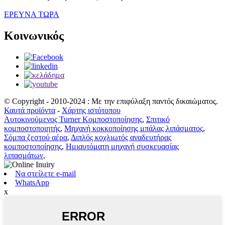
ΕΡΕΥΝΑ ΤΩΡΑ
Κοινωνικός
© Copyright - 2010-2024 : Με την επιφύλαξη παντός δικαιώματος.
Καυτά προϊόντα
-
Χάρτης ιστότοπου
Αυτοκινούμενος Turner Κομποστοποίησης
,
Σπιτικό
κομποστοποιητής
,
Μηχανή κοκκοποίησης μπάλας λιπάσματος
,
Σόμπα ζεστού αέρα
,
Διπλός κοχλιωτός αναδευτήρας
κομποστοποίησης
,
Ημιαυτόματη μηχανή συσκευασίας
λιπασμάτων
,
Να στείλετε e-mail
WhatsApp
x