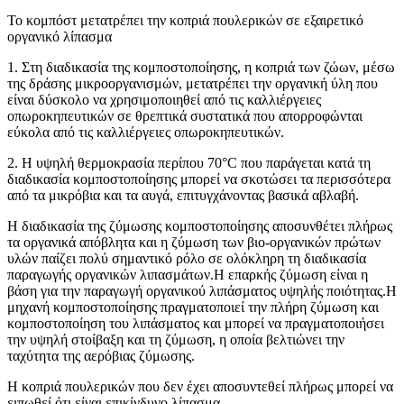
Το κομπόστ μετατρέπει την κοπριά πουλερικών σε εξαιρετικό
οργανικό λίπασμα
1. Στη διαδικασία της κομποστοποίησης, η κοπριά των ζώων, μέσω
της δράσης μικροοργανισμών, μετατρέπει την οργανική ύλη που
είναι δύσκολο να χρησιμοποιηθεί από τις καλλιέργειες
οπωροκηπευτικών σε θρεπτικά συστατικά που απορροφώνται
εύκολα από τις καλλιέργειες οπωροκηπευτικών.
2. Η υψηλή θερμοκρασία περίπου 70°C που παράγεται κατά τη
διαδικασία κομποστοποίησης μπορεί να σκοτώσει τα περισσότερα
από τα μικρόβια και τα αυγά, επιτυγχάνοντας βασικά αβλαβή.
Η διαδικασία της ζύμωσης κομποστοποίησης αποσυνθέτει πλήρως
τα οργανικά απόβλητα και η ζύμωση των βιο-οργανικών πρώτων
υλών παίζει πολύ σημαντικό ρόλο σε ολόκληρη τη διαδικασία
παραγωγής οργανικών λιπασμάτων.Η επαρκής ζύμωση είναι η
βάση για την παραγωγή οργανικού λιπάσματος υψηλής ποιότητας.Η
μηχανή κομποστοποίησης πραγματοποιεί την πλήρη ζύμωση και
κομποστοποίηση του λιπάσματος και μπορεί να πραγματοποιήσει
την υψηλή στοίβαξη και τη ζύμωση, η οποία βελτιώνει την
ταχύτητα της αερόβιας ζύμωσης.
Η κοπριά πουλερικών που δεν έχει αποσυντεθεί πλήρως μπορεί να
ειπωθεί ότι είναι επικίνδυνο λίπασμα.