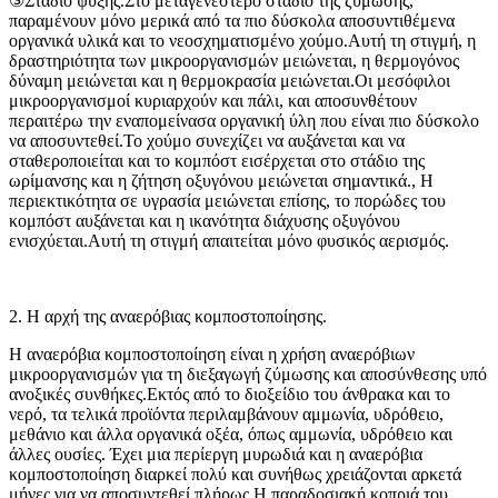
③Στάδιο ψύξης.Στο μεταγενέστερο στάδιο της ζύμωσης,
παραμένουν μόνο μερικά από τα πιο δύσκολα αποσυντιθέμενα
οργανικά υλικά και το νεοσχηματισμένο χούμο.Αυτή τη στιγμή, η
δραστηριότητα των μικροοργανισμών μειώνεται, η θερμογόνος
δύναμη μειώνεται και η θερμοκρασία μειώνεται.Οι μεσόφιλοι
μικροοργανισμοί κυριαρχούν και πάλι, και αποσυνθέτουν
περαιτέρω την εναπομείνασα οργανική ύλη που είναι πιο δύσκολο
να αποσυντεθεί.Το χούμο συνεχίζει να αυξάνεται και να
σταθεροποιείται και το κομπόστ εισέρχεται στο στάδιο της
ωρίμανσης και η ζήτηση οξυγόνου μειώνεται σημαντικά., Η
περιεκτικότητα σε υγρασία μειώνεται επίσης, το πορώδες του
κομπόστ αυξάνεται και η ικανότητα διάχυσης οξυγόνου
ενισχύεται.Αυτή τη στιγμή απαιτείται μόνο φυσικός αερισμός.
2. Η αρχή της αναερόβιας κομποστοποίησης.
Η αναερόβια κομποστοποίηση είναι η χρήση αναερόβιων
μικροοργανισμών για τη διεξαγωγή ζύμωσης και αποσύνθεσης υπό
ανοξικές συνθήκες.Εκτός από το διοξείδιο του άνθρακα και το
νερό, τα τελικά προϊόντα περιλαμβάνουν αμμωνία, υδρόθειο,
μεθάνιο και άλλα οργανικά οξέα, όπως αμμωνία, υδρόθειο και
άλλες ουσίες. Έχει μια περίεργη μυρωδιά και η αναερόβια
κομποστοποίηση διαρκεί πολύ και συνήθως χρειάζονται αρκετά
μήνες για να αποσυντεθεί πλήρως.Η παραδοσιακή κοπριά του