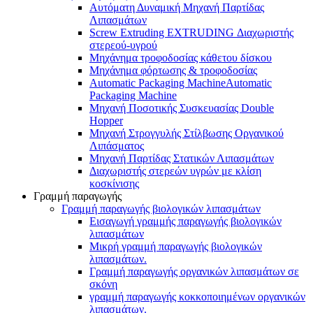
Αυτόματη Δυναμική Μηχανή Παρτίδας
Λιπασμάτων
Screw Extruding EXTRUDING Διαχωριστής
στερεού-υγρού
Μηχάνημα τροφοδοσίας κάθετου δίσκου
Μηχάνημα φόρτωσης & τροφοδοσίας
Automatic Packaging MachineAutomatic
Packaging Machine
Μηχανή Ποσοτικής Συσκευασίας Double
Hopper
Μηχανή Στρογγυλής Στίλβωσης Οργανικού
Λιπάσματος
Μηχανή Παρτίδας Στατικών Λιπασμάτων
Διαχωριστής στερεών υγρών με κλίση
κοσκίνισης
Γραμμή παραγωγής
Γραμμή παραγωγής βιολογικών λιπασμάτων
Εισαγωγή γραμμής παραγωγής βιολογικών
λιπασμάτων
Μικρή γραμμή παραγωγής βιολογικών
λιπασμάτων.
Γραμμή παραγωγής οργανικών λιπασμάτων σε
σκόνη
γραμμή παραγωγής κοκκοποιημένων οργανικών
λιπασμάτων.