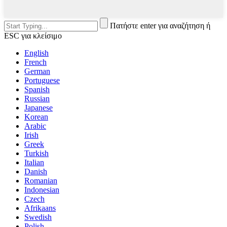
Πατήστε enter για αναζήτηση ή
ESC για κλείσιμο
English
French
German
Portuguese
Spanish
Russian
Japanese
Korean
Arabic
Irish
Greek
Turkish
Italian
Danish
Romanian
Indonesian
Czech
Afrikaans
Swedish
Polish