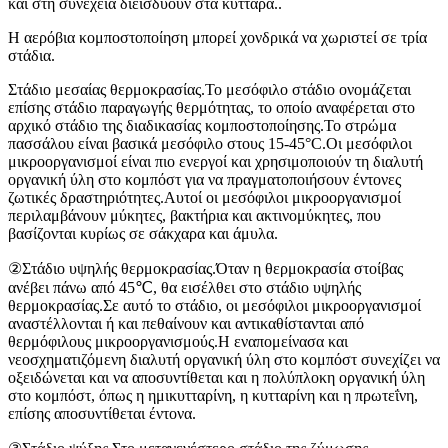
και στη συνέχεια διεισδύουν στα κύτταρα..
Η αερόβια κομποστοποίηση μπορεί χονδρικά να χωριστεί σε τρία
στάδια.
Στάδιο μεσαίας θερμοκρασίας.Το μεσόφιλο στάδιο ονομάζεται
επίσης στάδιο παραγωγής θερμότητας, το οποίο αναφέρεται στο
αρχικό στάδιο της διαδικασίας κομποστοποίησης.Το στρώμα
πασσάλου είναι βασικά μεσόφιλο στους 15-45°C.Οι μεσόφιλοι
μικροοργανισμοί είναι πιο ενεργοί και χρησιμοποιούν τη διαλυτή
οργανική ύλη στο κομπόστ για να πραγματοποιήσουν έντονες
ζωτικές δραστηριότητες.Αυτοί οι μεσόφιλοι μικροοργανισμοί
περιλαμβάνουν μύκητες, βακτήρια και ακτινομύκητες, που
βασίζονται κυρίως σε σάκχαρα και άμυλα.
②Στάδιο υψηλής θερμοκρασίας.Όταν η θερμοκρασία στοίβας
ανέβει πάνω από 45℃, θα εισέλθει στο στάδιο υψηλής
θερμοκρασίας.Σε αυτό το στάδιο, οι μεσόφιλοι μικροοργανισμοί
αναστέλλονται ή και πεθαίνουν και αντικαθίστανται από
θερμόφιλους μικροοργανισμούς.Η εναπομείνασα και
νεοσχηματιζόμενη διαλυτή οργανική ύλη στο κομπόστ συνεχίζει να
οξειδώνεται και να αποσυντίθεται και η πολύπλοκη οργανική ύλη
στο κομπόστ, όπως η ημικυτταρίνη, η κυτταρίνη και η πρωτεΐνη,
επίσης αποσυντίθεται έντονα.