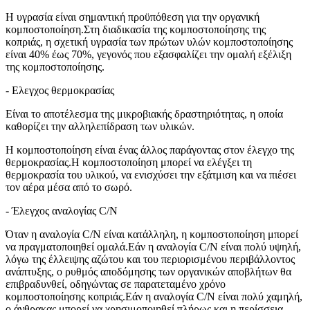
Η υγρασία είναι σημαντική προϋπόθεση για την οργανική
κομποστοποίηση.Στη διαδικασία της κομποστοποίησης της
κοπριάς, η σχετική υγρασία των πρώτων υλών κομποστοποίησης
είναι 40% έως 70%, γεγονός που εξασφαλίζει την ομαλή εξέλιξη
της κομποστοποίησης.
- Ελεγχος θερμοκρασίας
Είναι το αποτέλεσμα της μικροβιακής δραστηριότητας, η οποία
καθορίζει την αλληλεπίδραση των υλικών.
Η κομποστοποίηση είναι ένας άλλος παράγοντας στον έλεγχο της
θερμοκρασίας.Η κομποστοποίηση μπορεί να ελέγξει τη
θερμοκρασία του υλικού, να ενισχύσει την εξάτμιση και να πιέσει
τον αέρα μέσα από το σωρό.
- Έλεγχος αναλογίας C/N
Όταν η αναλογία C/N είναι κατάλληλη, η κομποστοποίηση μπορεί
να πραγματοποιηθεί ομαλά.Εάν η αναλογία C/N είναι πολύ υψηλή,
λόγω της έλλειψης αζώτου και του περιορισμένου περιβάλλοντος
ανάπτυξης, ο ρυθμός αποδόμησης των οργανικών αποβλήτων θα
επιβραδυνθεί, οδηγώντας σε παρατεταμένο χρόνο
κομποστοποίησης κοπριάς.Εάν η αναλογία C/N είναι πολύ χαμηλή,
ο άνθρακας μπορεί να χρησιμοποιηθεί πλήρως και η περίσσεια